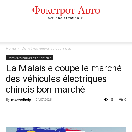
Фокстрот Авто
Все про автомобілі
Home
Dernières nouvelles et articles
Dernières nouvelles et articles
La Malaisie coupe le marché
des véhicules électriques
chinois bon marché
By
maxwelhelp
-
04.07.2026
18
0