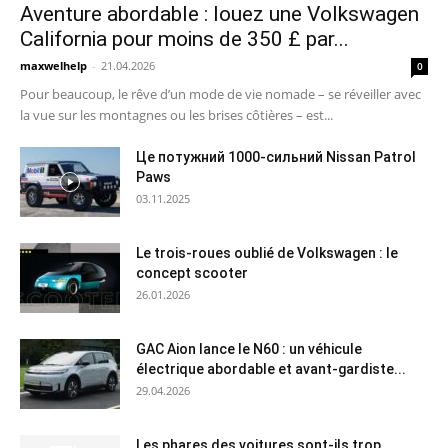
Aventure abordable : louez une Volkswagen
California pour moins de 350 £ par...
maxwelhelp
-
21.04.2026
0
Pour beaucoup, le rêve d’un mode de vie nomade – se réveiller avec
la vue sur les montagnes ou les brises côtières – est...
Це потужний 1000-сильний Nissan Patrol
Paws
03.11.2025
Le trois-roues oublié de Volkswagen : le
concept scooter
26.01.2026
GAC Aion lance le N60 : un véhicule
électrique abordable et avant-gardiste...
29.04.2026
Les phares des voitures sont-ils trop