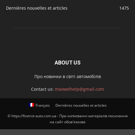
Dernières nouvelles et articles
1475
ABOUT US
Про новинки в світі автомобілів
Contact us:
maxwelhelp@gmail.com
Français
Dernières nouvelles et articles
© https://foxtrot-auto.com.ua - При копіюванні матеріалів посилання
на сайт обов'язкове