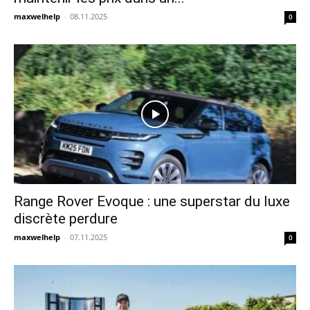
maxwelhelp
-
08.11.2025
0
Range Rover Evoque : une superstar du luxe
discrète perdure
maxwelhelp
-
07.11.2025
0