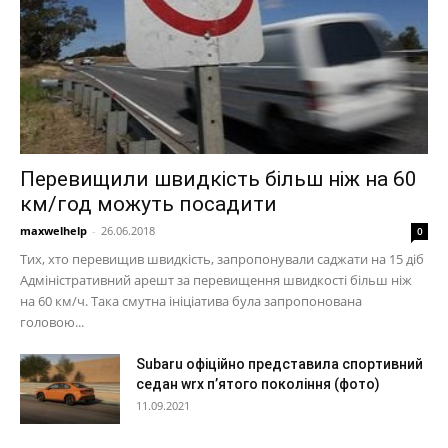
Перевищили швидкість більш ніж на 60
км/год можуть посадити
maxwelhelp
-
26.06.2018
0
Тих, хто перевищив швидкість, запропонували саджати на 15 діб
Адміністративний арешт за перевищення швидкості більш ніж
на 60 км/ч. Така смутна ініціатива була запропонована
головою...
Subaru офіційно представила спортивний
седан wrx п’ятого покоління (фото)
11.09.2021