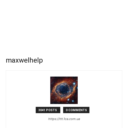
maxwelhelp
3041 POSTS
0 COMMENTS
https://ttt.1ca.com.ua