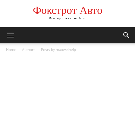
Фокстрот Авто
Все про автомобілі
Home
Authors
Posts by maxwelhelp