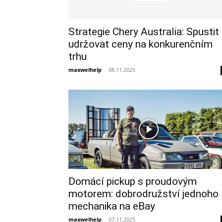
Strategie Chery Australia: Spustit
udržovat ceny na konkurenčním
trhu
maxwelhelp
-
08.11.2025
Domácí pickup s proudovým
motorem: dobrodružství jednoho
mechanika na eBay
maxwelhelp
-
07.11.2025