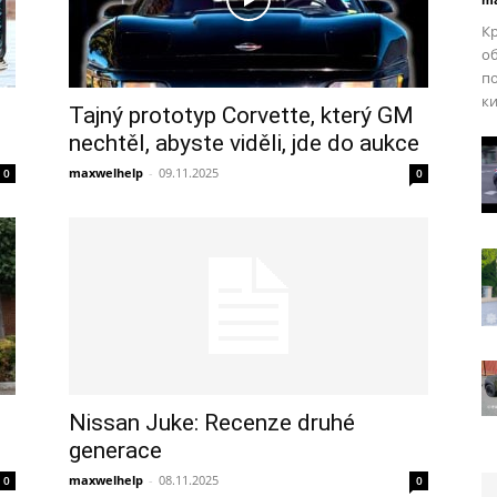
Кр
об
по
к
Tajný prototyp Corvette, který GM
nechtěl, abyste viděli, jde do aukce
maxwelhelp
-
09.11.2025
0
0
Nissan Juke: Recenze druhé
generace
maxwelhelp
-
08.11.2025
0
0