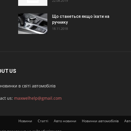
22.08.2019
Що станеться якщо їхати на
ручнику
18.11.2018
OUT US
новинки в світі автомобілів
act us:
maxwelhelp@gmail.com
Новини
Статті
Авто новини
Новинки автомобілів
Авт