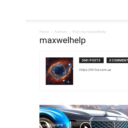
Home
Authors
Posts by maxwelhelp
maxwelhelp
3041 POSTS
0 COMMEN
https://ttt.1ca.com.ua