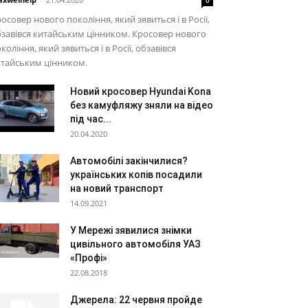
осовер нового покоління, який зявиться і в Росії,
завівся китайським цінником. Кросовер нового
коління, який зявиться і в Росії, обзавівся
итайським цінником.
Новий кросовер Hyundai Kona
без камуфляжу зняли на відео
під час...
20.04.2020
Автомобілі закінчилися?
українських копів посадили
на новий транспорт
14.09.2021
У Мережі зявилися знімки
цивільного автомобіля УАЗ
«Профі»
22.08.2018
Джерела: 22 червня пройде