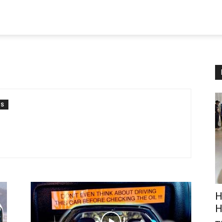
TS
Н
H
ma