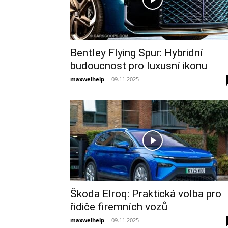
Bentley Flying Spur: Hybridní
budoucnost pro luxusní ikonu
maxwelhelp
-
09.11.2025
Škoda Elroq: Praktická volba pro
řidiče firemních vozů
maxwelhelp
-
09.11.2025