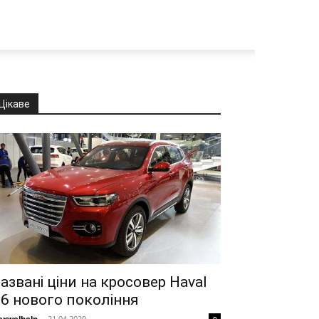
Цікаве
азвані ціни на кросовер Haval
6 нового покоління
xwelhelp
-
21.04.2020
0