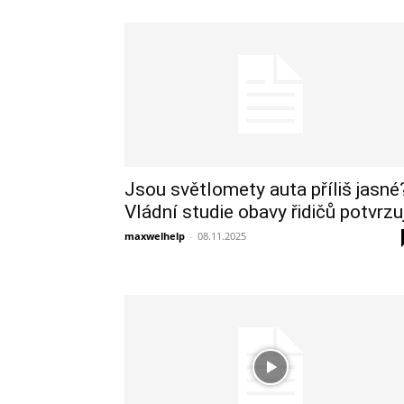
Jsou světlomety auta příliš jasné
Vládní studie obavy řidičů potvrzu
maxwelhelp
-
08.11.2025