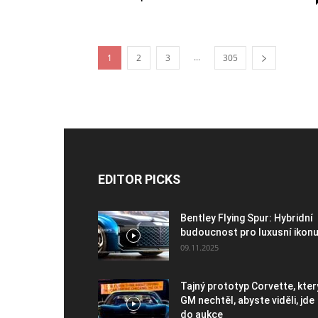
...
1
2
3
305
EDITOR PICKS
Bentley Flying Spur: Hybridní
budoucnost pro luxusní ikon
09.11.2025
Tajný prototyp Corvette, kter
GM nechtěl, abyste viděli, jde
do aukce