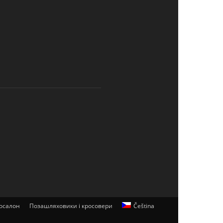
осалон
Позашляховики і кросовери
Čeština