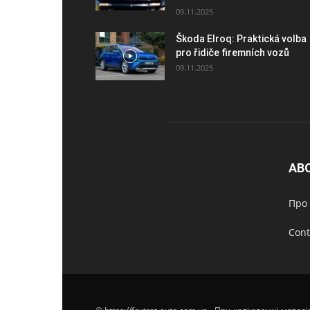
09.11.2025
Škoda Elroq: Praktická volba
pro řidiče firemních vozů
09.11.2025
AB
Про 
Cont