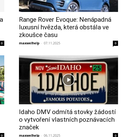
 a
Range Rover Evoque: Nenápadná
luxusní hvězda, která obstála ve
zkoušce času
maxwelhelp
-
07.11.2025
0
0
Idaho DMV odmítá stovky žádostí
o vytvoření vlastních poznávacích
značek
maxwelhelp
-
06.11.2025
0
0