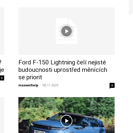
?
Ford F-150 Lightning čelí nejisté
je
budoucnosti uprostřed měnících
se priorit
0
maxwelhelp
-
08.11.2025
0