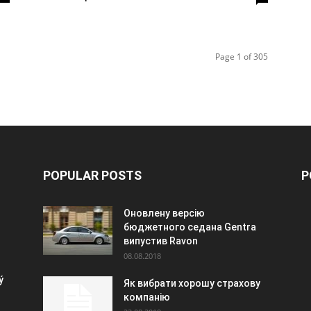
Page 1 of 305
POPULAR POSTS
P
Оновлену версію
u
бюджетного седана Gentra
випустив Ravon
08.08.2018
ý
Як вибрати хорошу страхову
компанію