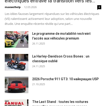
électriques entrave la transition vers les...
maxwelhelp
-
12.03.2026
0
Les idées fausses largement répandues sur les véhicules électriques
(VE) ralentissent activement leur adoption, selon une nouvelle
étude. Une enquête récente révèle qu'une part...
Le programme de motabilité restreint
l’accès aux véhicules premium
26.11.2025
La Harley-Davidson Cross Bones : un
classique oublié
24.11.2025
2026 Porsche 911 GT3: 10 найкращих USP
21.10.2025
The Last Stand : toutes les voitures