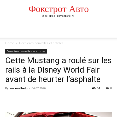
Фокстрот Авто
Все про автомобілі
Home
Dernières nouvelles et articles
Dernières nouvelles et articles
Cette Mustang a roulé sur les
rails à la Disney World Fair
avant de heurter l’asphalte
By
maxwelhelp
-
04.07.2026
14
0