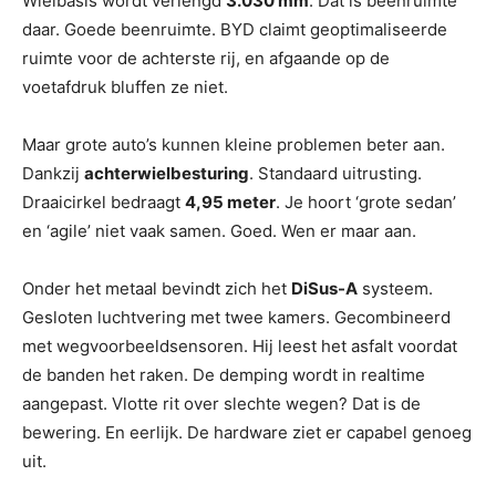
Wielbasis wordt verlengd
3.030 mm
. Dat is beenruimte
daar. Goede beenruimte. BYD claimt geoptimaliseerde
ruimte voor de achterste rij, en afgaande op de
voetafdruk bluffen ze niet.
Maar grote auto’s kunnen kleine problemen beter aan.
Dankzij
achterwielbesturing
. Standaard uitrusting.
Draaicirkel bedraagt ​​
4,95 meter
. Je hoort ‘grote sedan’
en ‘agile’ niet vaak samen. Goed. Wen er maar aan.
Onder het metaal bevindt zich het
DiSus-A
systeem.
Gesloten luchtvering met twee kamers. Gecombineerd
met wegvoorbeeldsensoren. Hij leest het asfalt voordat
de banden het raken. De demping wordt in realtime
aangepast. Vlotte rit over slechte wegen? Dat is de
bewering. En eerlijk. De hardware ziet er capabel genoeg
uit.