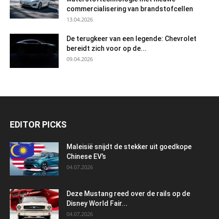
commercialisering van brandstofcellen
13.04.2026
De terugkeer van een legende: Chevrolet
bereidt zich voor op de...
09.04.2026
EDITOR PICKS
Maleisië snijdt de stekker uit goedkope
Chinese EV’s
04.07.2026
Deze Mustang reed over de rails op de
Disney World Fair...
04.07.2026