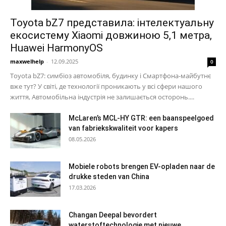
Toyota bZ7 представила: інтелектуальну
екосистему Xiaomi довжиною 5,1 метра,
Huawei HarmonyOS
maxwelhelp
-
12.09.2025
0
Toyota bZ7: симбіоз автомобіля, будинку і Смартфона-майбутнє
вже тут? У світі, де технології проникають у всі сфери нашого
життя, Автомобільна індустрія не залишається осторонь....
McLaren’s MCL-HY GTR: een baanspeelgoed
van fabriekskwaliteit voor kapers
08.05.2026
Mobiele robots brengen EV-opladen naar de
drukke steden van China
17.03.2026
Changan Deepal bevordert
waterstoftechnologie met nieuwe