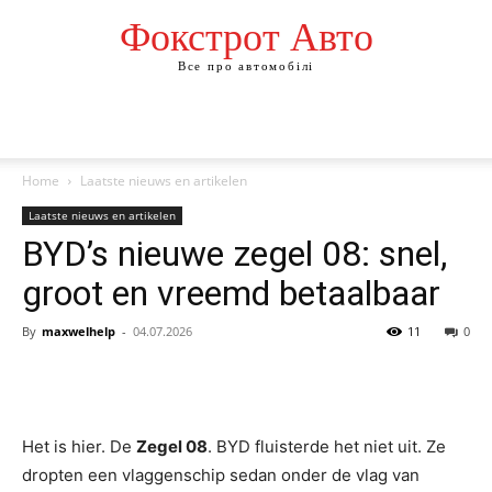
Фокстрот Авто
Все про автомобілі
Home
Laatste nieuws en artikelen
Laatste nieuws en artikelen
BYD’s nieuwe zegel 08: snel,
groot en vreemd betaalbaar
By
maxwelhelp
-
04.07.2026
11
0
Het is hier. De
Zegel 08
. BYD fluisterde het niet uit. Ze
dropten een vlaggenschip sedan onder de vlag van