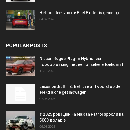
Het oordeel van de Fuel Finder is gemengd
04.07.2026
POPULAR POSTS
Nissan Rogue Plug-In Hybrid: een
noodoplossing met een onzekere toekomst
11.12.2025
Lexus onthult TZ: het luxe antwoord op de
elektrische gezinswagen
07.05.2026
У 2025 році ціни на Nissan Patrol зросли на
5000 доларів
06.08.2025