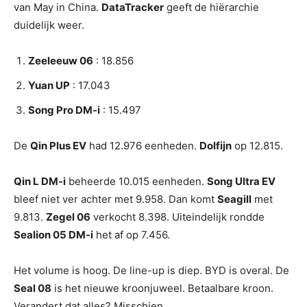
van May in China.
DataTracker
geeft de hiërarchie
duidelijk weer.
Zeeleeuw 06
: 18.856
Yuan UP
: 17.043
Song Pro DM-i
: 15.497
De
Qin Plus EV
had 12.976 eenheden.
Dolfijn
op 12.815.
Qin L DM-i
beheerde 10.015 eenheden.
Song Ultra EV
bleef niet ver achter met 9.958. Dan komt
Seagill
met
9.813.
Zegel 06
verkocht 8.398. Uiteindelijk rondde
Sealion 05 DM-i
het af op 7.456.
Het volume is hoog. De line-up is diep. BYD is overal. De
Seal 08
is het nieuwe kroonjuweel. Betaalbare kroon.
Verandert dat alles? Misschien.