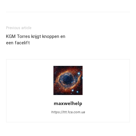
Previous article
KGM Torres krijgt knoppen en
een facelift
maxwelhelp
https://ttt.1ca.com.ua