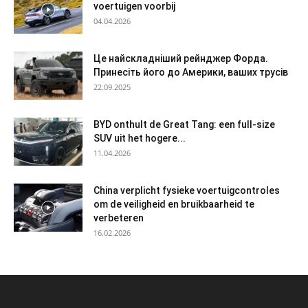
voertuigen voorbij
04.04.2026
Це найскладніший рейнджер Форда.
Принесіть його до Америки, ваших трусів
22.09.2025
BYD onthult de Great Tang: een full-size
SUV uit het hogere...
11.04.2026
China verplicht fysieke voertuigcontroles
om de veiligheid en bruikbaarheid te
verbeteren
16.02.2026