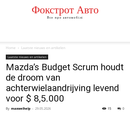
Фокстрот Авто
Все про автомобілі
Home
Laatste nieuws en artikelen
Laatste nieuws en artikelen
Mazda’s Budget Scrum houdt
de droom van
achterwielaandrijving levend
voor $ 8,5.000
By
maxwelhelp
-
29.05.2026
15
0