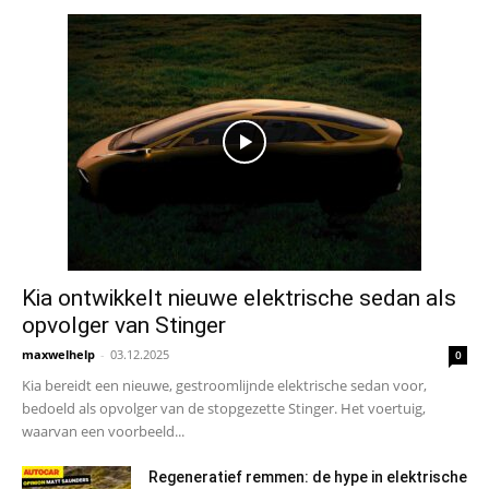
Kia ontwikkelt nieuwe elektrische sedan als
opvolger van Stinger
maxwelhelp
-
03.12.2025
0
Kia bereidt een nieuwe, gestroomlijnde elektrische sedan voor,
bedoeld als opvolger van de stopgezette Stinger. Het voertuig,
waarvan een voorbeeld...
Regeneratief remmen: de hype in elektrische