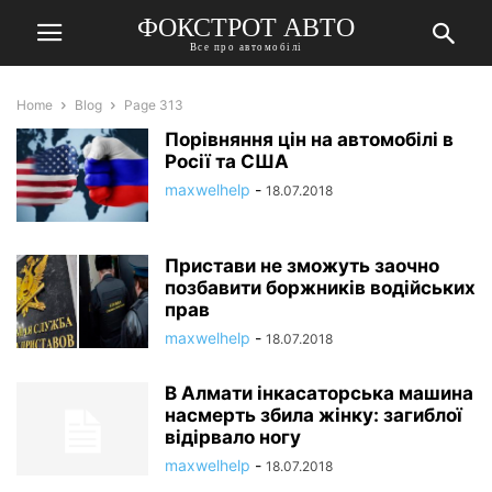
ФОКСТРОТ АВТО
Все про автомобілі
Home
Blog
Page 313
Порівняння цін на автомобілі в
Росії та США
maxwelhelp
-
18.07.2018
Пристави не зможуть заочно
позбавити боржників водійських
прав
maxwelhelp
-
18.07.2018
В Алмати інкасаторська машина
насмерть збила жінку: загиблої
відірвало ногу
maxwelhelp
-
18.07.2018