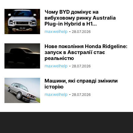
Чому BYD домінує на
вибуховому ринку Australia
Plug-in Hybrid в H1...
maxwelhelp
-
28.07.2026
Нове покоління Honda Ridgeline:
запуск в Австралії стає
реальністю
maxwelhelp
-
28.07.2026
Машини, які справді змінили
історію
maxwelhelp
-
28.07.2026