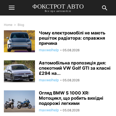
ФОКСТРОТ АВТО
Все про автомобілі
Home
Blog
Чому електромобілі не мають
решіток радіатора: справжня
причина
maxwelhelp
-
05.08.2026
Автомобільна пропозиція дня:
спекотний VW Golf GTI за класні
£294 на...
maxwelhelp
-
05.08.2026
Огляд BMW S 1000 XR:
Мотоцикл, що робить вихідні
подорожі легкими
maxwelhelp
-
05.08.2026