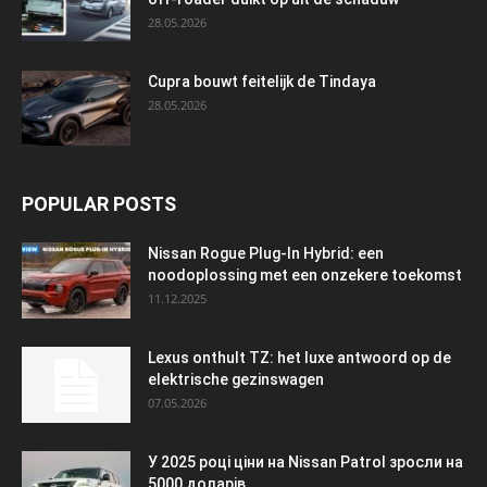
28.05.2026
Cupra bouwt feitelijk de Tindaya
28.05.2026
POPULAR POSTS
Nissan Rogue Plug-In Hybrid: een
noodoplossing met een onzekere toekomst
11.12.2025
Lexus onthult TZ: het luxe antwoord op de
elektrische gezinswagen
07.05.2026
У 2025 році ціни на Nissan Patrol зросли на
5000 доларів