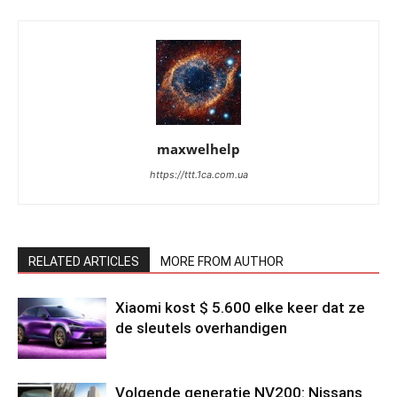
maxwelhelp
https://ttt.1ca.com.ua
RELATED ARTICLES
MORE FROM AUTHOR
Xiaomi kost $ 5.600 elke keer dat ze
de sleutels overhandigen
Volgende generatie NV200: Nissans