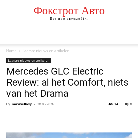
Фокстрот Авто
Все про автомобілі
Home
Laatste nieuws en artikelen
Laatste nieuws en artikelen
Mercedes GLC Electric
Review: al het Comfort, niets
van het Drama
By
maxwelhelp
-
28.05.2026
14
0