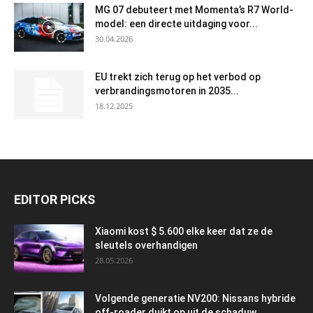
MG 07 debuteert met Momenta’s R7 World-
model: een directe uitdaging voor...
30.04.2026
EU trekt zich terug op het verbod op
verbrandingsmotoren in 2035...
18.12.2025
EDITOR PICKS
Xiaomi kost $ 5.600 elke keer dat ze de
sleutels overhandigen
28.05.2026
Volgende generatie NV200: Nissans hybride
off-roader duikt op uit de schaduw