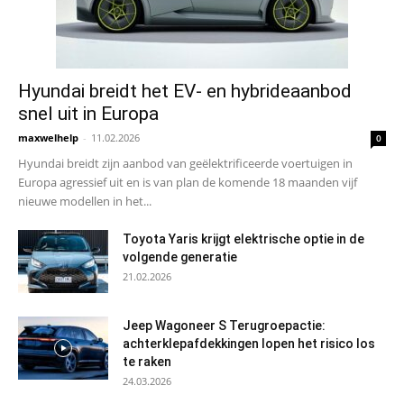
Hyundai breidt het EV- en hybrideaanbod
snel uit in Europa
maxwelhelp
-
11.02.2026
0
Hyundai breidt zijn aanbod van geëlektrificeerde voertuigen in
Europa agressief uit en is van plan de komende 18 maanden vijf
nieuwe modellen in het...
Toyota Yaris krijgt elektrische optie in de
volgende generatie
21.02.2026
Jeep Wagoneer S Terugroepactie:
achterklepafdekkingen lopen het risico los
te raken
24.03.2026