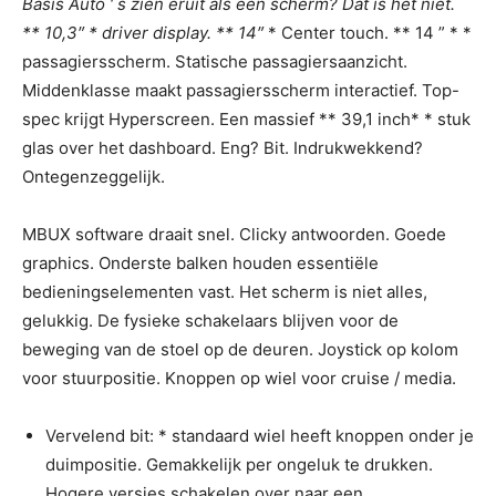
Basis Auto ‘ s zien eruit als een scherm? Dat is het niet.
** 10,3″
* driver display. ** 14″
* Center touch. ** 14 ” * *
passagiersscherm. Statische passagiersaanzicht.
Middenklasse maakt passagiersscherm interactief. Top-
spec krijgt Hyperscreen. Een massief ** 39,1 inch* * stuk
glas over het dashboard. Eng? Bit. Indrukwekkend?
Ontegenzeggelijk.
MBUX software draait snel. Clicky antwoorden. Goede
graphics. Onderste balken houden essentiële
bedieningselementen vast. Het scherm is niet alles,
gelukkig. De fysieke schakelaars blijven voor de
beweging van de stoel op de deuren. Joystick op kolom
voor stuurpositie. Knoppen op wiel voor cruise / media.
Vervelend bit: * standaard wiel heeft knoppen onder je
duimpositie. Gemakkelijk per ongeluk te drukken.
Hogere versies schakelen over naar een