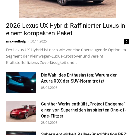
2026 Lexus UX Hybrid: Raffinierter Luxus in
einem kompakten Paket
maxwelhelp
-
30.11.2025
0
Der Lexus UX Hybrid ist nach wie vor eine überzeugende Option im
Segment der Kleinwagen-Luxus-Crossover und vereint
Kraftstoffeffizienz, Zuverlässigkeit und...
Die Wahl des Enthusiasten: Warum der
Acura RDX der SUV-Norm trotzt
08.04.2026
Gunther Werks enthüllt „Project Endgame“:
einen von Superhelden inspirierten One-of-
One-Flitzer
28.04.2026
Subaru entwickelt Rallye-Spezifikation BRZ: