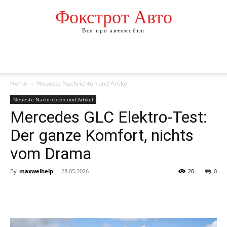
Фокстрот Авто
Все про автомобілі
Home
Neueste Nachrichten und Artikel
Neueste Nachrichten und Artikel
Mercedes GLC Elektro-Test:
Der ganze Komfort, nichts
vom Drama
By
maxwelhelp
-
28.05.2026
20
0