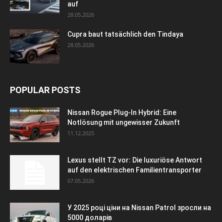
auf
28.05.2026
Cupra baut tatsächlich den Tindaya
28.05.2026
POPULAR POSTS
Nissan Rogue Plug-In Hybrid: Eine
Notlösung mit ungewisser Zukunft
11.12.2025
Lexus stellt TZ vor: Die luxuriöse Antwort
auf den elektrischen Familientransporter
07.05.2026
У 2025 році ціни на Nissan Patrol зросли на
5000 доларів