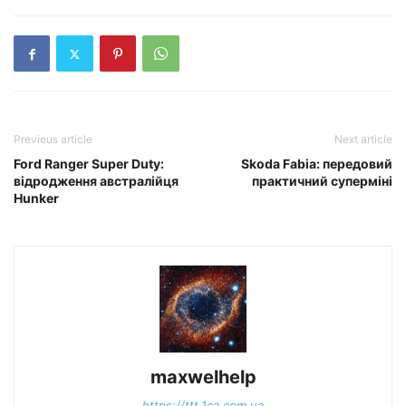
Previous article
Next article
Ford Ranger Super Duty:
Skoda Fabia: передовий
відродження австралійця
практичний суперміні
Hunker
maxwelhelp
https://ttt.1ca.com.ua