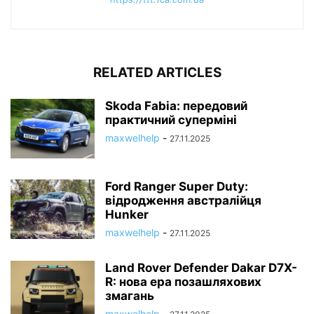
RELATED ARTICLES
Skoda Fabia: передовий
практичний суперміні
maxwelhelp
-
27.11.2025
Ford Ranger Super Duty:
відродження австралійця
Hunker
maxwelhelp
-
27.11.2025
Land Rover Defender Dakar D7X-
R: нова ера позашляхових
змагань
maxwelhelp
-