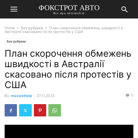
ФОКСТРОТ АВТО
Все про автомобілі
Home
Без рубрики
План скорочення обмежень швидкості в
Австралії скасовано після протестів у США
Без рубрики
План скорочення обмежень
швидкості в Австралії
скасовано після протестів у
США
0
By
maxwelhelp
-
27.11.2025