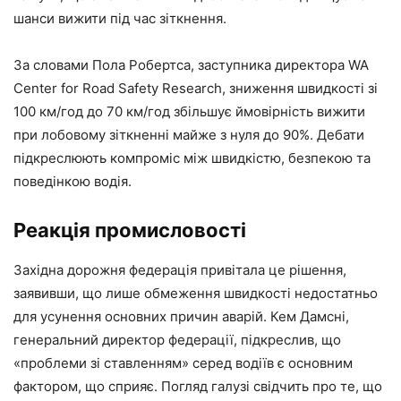
шанси вижити під час зіткнення.
За словами Пола Робертса, заступника директора WA
Center for Road Safety Research, зниження швидкості зі
100 км/год до 70 км/год збільшує ймовірність вижити
при лобовому зіткненні майже з нуля до 90%. Дебати
підкреслюють компроміс між швидкістю, безпекою та
поведінкою водія.
Реакція промисловості
Західна дорожня федерація привітала це рішення,
заявивши, що лише обмеження швидкості недостатньо
для усунення основних причин аварій. Кем Дамсні,
генеральний директор федерації, підкреслив, що
«проблеми зі ставленням» серед водіїв є основним
фактором, що сприяє. Погляд галузі свідчить про те, що