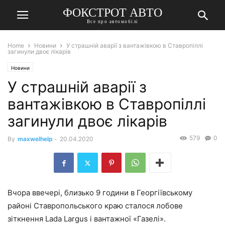
ФОКСТРОТ АВТО
Все про автомобілі
Home
Новини
У страшній аварії з вантажівкою в Ставропіллі
загинули двоє лікарів
Новини
У страшній аварії з
вантажівкою в Ставропіллі
загинули двоє лікарів
579
0
By
maxwelhelp
-
20.04.2020
Вчора ввечері, близько 9 години в Георгіївському
районі Ставропольського краю сталося лобове
зіткнення
Lada
Largus
і вантажної «Газелі».