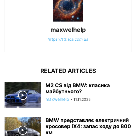
maxwelhelp
https://ttt.1ca.com.ua
RELATED ARTICLES
M2 CS від BMW: класика
майбутнього?
maxwelhelp
-
11.11.2025
BMW представляє електричний
кросовер iX4: запас ходу до 800
км