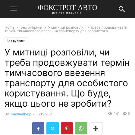
ФОКСТРОТ АВТО
Все про автомобілі
Home
Без рубрики
У митниці розповіли, чи треба продовжувати
термін тимчасового ввезення транспорту для особистого...
Без рубрики
У митниці розповіли, чи
треба продовжувати термін
тимчасового ввезення
транспорту для особистого
користування. Що буде,
якщо цього не зробити?
141
0
By
maxwelhelp
-
16.12.2021