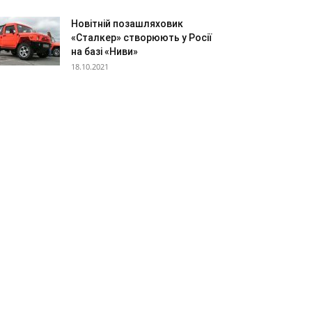
Новітній позашляховик
«Сталкер» створюють у Росії
на базі «Ниви»
18.10.2021