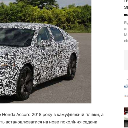
з
ma
Ві
хт
Ме
ві
 Honda Accord 2018 року в камуфляжній плівки, а
уть встановлюватися на нове покоління седана