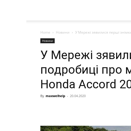
Home
Новини
У Мережі зявилися перші знімки
Новини
У Мережі зявил
подробиці про 
Honda Accord 2
By
maxwelhelp
-
20.04.2020