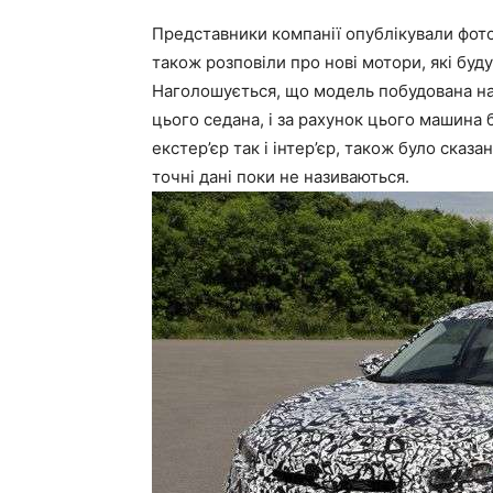
Представники компанії опублікували фото
також розповіли про нові мотори, які буд
Наголошується, що модель побудована на 
цього седана, і за рахунок цього машина 
екстер’єр так і інтер’єр, також було сказ
точні дані поки не називаються.