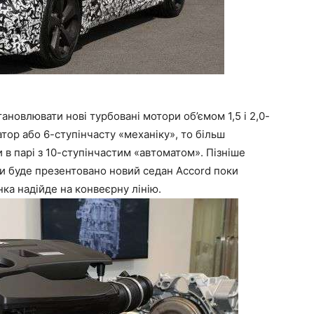
ановлювати нові турбовані мотори об’ємом 1,5 і 2,0-
атор або 6-ступінчасту «механіку», то більш
в парі з 10-ступінчастим «автоматом». Пізніше
оли буде презентовано новий седан Accord поки
ка надійде на конвеєрну лінію.