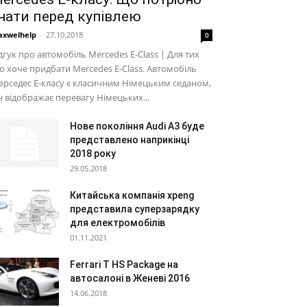
нати перед купівлею
xwelhelp
-
27.10.2018
0
дгук про автомобіль Mercedes E-Class | Для тих
о хоче придбати Mercedes E-Class. Автомобіль
рседес Е-класу є класичним Німецьким седаном,
н відображає перевагу Німецьких...
Нове покоління Audi A3 буде
представлено наприкінці
2018 року
29.05.2018
Китайська компанія xpeng
представила суперзарядку
для електромобілів
01.11.2021
Ferrari T HS Package на
автосалоні в Женеві 2016
14.06.2018