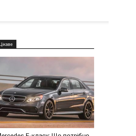
Цікаве
ercedes E-класу: Що потрібно