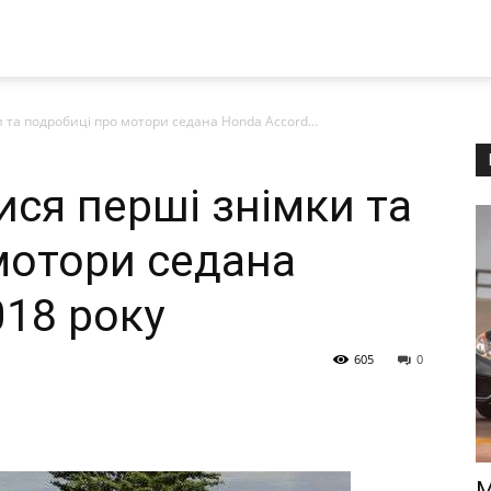
 та подробиці про мотори седана Honda Accord...
ися перші знімки та
мотори седана
018 року
605
0
M