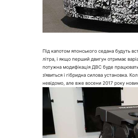
Під капотом японського седана будуть вст
літра, і якщо перший двигун отримає варі
потужна модифікація ДВС буде працювати 
з’явиться і гібридна силова установка. К
невідомо, але вже восени 2017 року новин