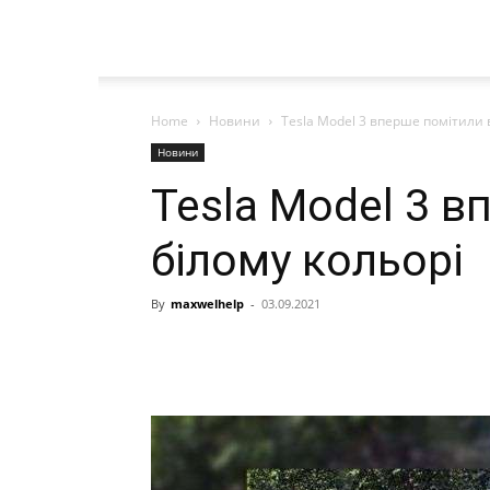
Home
Новини
Tesla Model 3 вперше помітили 
Новини
Tesla Model 3 в
білому кольорі
By
maxwelhelp
-
03.09.2021