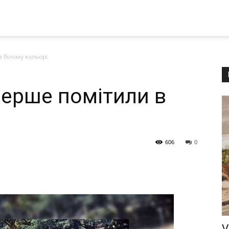
в білому кольорі
перше помітили в
606
0
V