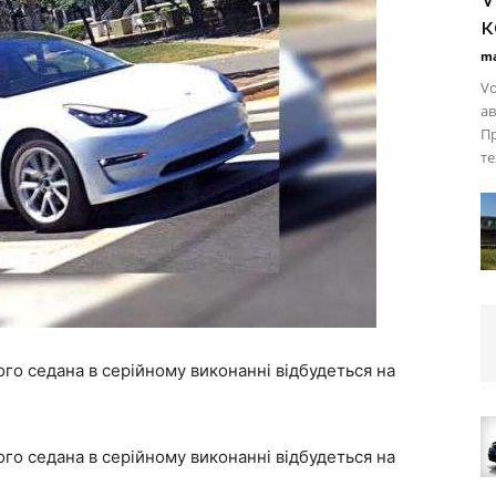
к
ma
Vo
ав
Пр
те
ого седана в серійному виконанні відбудеться на
ого седана в серійному виконанні відбудеться на