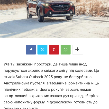
Уявіть: засніжені простори, де тиша лише іноді
порушується скрипом свіжого снігу під колесами. Це
стихія Subaru Outback 2025 року-не безтурботна
Австралійська пустеля, а таємнича, романтична міць
північних пейзажів. Цього року Універсал, немов
загартований в крижаних ваннах дух пригод, зберігає
свою непохитну форму, підкреслюючи готовність до
будь-яких викликів.