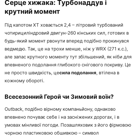
Серце хижака: Турбонаддув і
крутний момент
Під капотом XT ховається 2,4 – літровий турбований
чотирициліндровий двигун-260 кінських сил, готових в
будь-який момент рвонути вперед подібно прокинувся
ведмедю. Так, це на трохи менше, ніж у WRX (271 к.с.),
але запас крутного моменту тут збільшений, як ніби для
впевненого подолання глибокого снігового покриву. Це
не просто швидкість, це
сила подолання
, втілена в
кожному обороті.
Всесезонний Герой чи Зимовий воїн?
Outback, подібно вірному компаньйону, однаково
впевнено почуває себе і на засніжених дорогах, і в
умовах мінливої погоди. Позашляховик з його фірмовою
чорною пластиковою обшивкою – символ