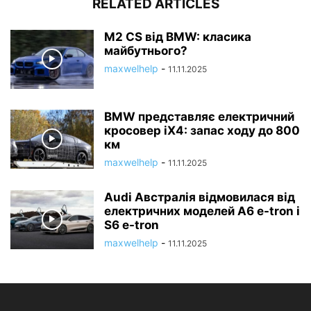
RELATED ARTICLES
M2 CS від BMW: класика
майбутнього?
maxwelhelp
-
11.11.2025
BMW представляє електричний
кросовер iX4: запас ходу до 800
км
maxwelhelp
-
11.11.2025
Audi Австралія відмовилася від
електричних моделей A6 e-tron і
S6 e-tron
maxwelhelp
-
11.11.2025