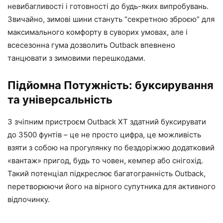
невибагливості і готовності до будь-яких випробувань.
Звичайно, зимові шини стануть “секретною зброєю” для
максимального комфорту в суворих умовах, але і
всесезонна гума дозволить Outback впевнено
танцювати з зимовими перешкодами.
Підйомна Потужність: буксирування
та універсальність
З зчіпним пристроєм Outback XT здатний буксирувати
до 3500 фунтів – це не просто цифра, це можливість
взяти з собою на прогулянку по бездоріжжю додатковий
«вантаж» пригод, будь то човен, кемпер або снігохід.
Такий потенціал підкреслює багатогранність Outback,
перетворюючи його на вірного супутника для активного
відпочинку.