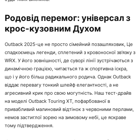
Родовід перемог: універсал з
крос-кузовним Духом
Outback 2025-це не просто сімейний позашляховик, Це
спадкоємець легенди, сплетений з кровоносної зв’язку з
WRX. У його зовнішності, де суворі лінії зустрічаються з
динамічною грацією, читається та ж спортивна іскра,
що і у його більш радикального родича. Однак Outback
віддає перевагу тонкий шлейф елегантності, а не
агресивний крик про свою могутність. Наш тест-драйв
на моделі Outback Touring XT, пофарбованої в
привабливий малиновий відтінок з червоними перлами,
немов застиглої зорею на зимовому небі, це яскраве
тому підтвердження.