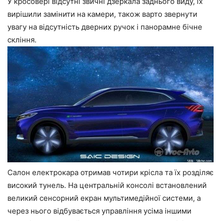
У кросовері відсутні звичні дзеркала заднього виду, їх
вирішили замінити на камери, також варто звернути
увагу на відсутність дверних ручок і панорамне бічне
скління.
Салон електрокара отримав чотири крісла та їх розділяє
високий тунель. На центральній консолі встановлений
великий сенсорний екран мультимедійної системи, а
через нього відбувається управління усіма іншими