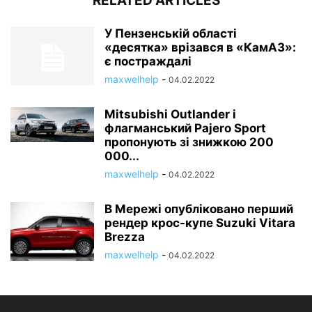
RELATED ARTICLES
У Пензенській області
«десятка» врізався в «КамАЗ»:
є постраждалі
maxwelhelp
-
04.02.2022
Mitsubishi Outlander і
флагманський Pajero Sport
пропонують зі знижкою 200
000...
maxwelhelp
-
04.02.2022
В Мережі опубліковано перший
рендер крос-купе Suzuki Vitara
Brezza
maxwelhelp
-
04.02.2022