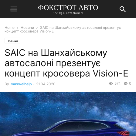
ФОКСТРОТ АВТО
Все про автомобілі
Home
Новини
SAIC на Шанхайському автосалоні презентує
концепт кросовера Vision-E
Новини
SAIC на Шанхайському
автосалоні презентує
концепт кросовера Vision-E
574
0
By
maxwelhelp
-
21.04.2020