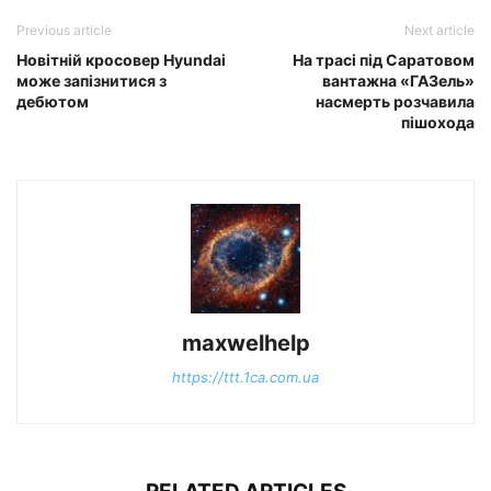
Previous article
Next article
Новітній кросовер Hyundai
На трасі під Саратовом
може запізнитися з
вантажна «ГАЗель»
дебютом
насмерть розчавила
пішохода
maxwelhelp
https://ttt.1ca.com.ua