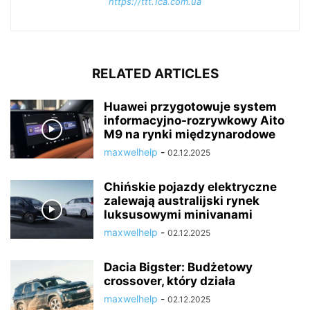
https://ttt.1ca.com.ua
RELATED ARTICLES
Huawei przygotowuje system
informacyjno-rozrywkowy Aito
M9 na rynki międzynarodowe
maxwelhelp
-
02.12.2025
Chińskie pojazdy elektryczne
zalewają australijski rynek
luksusowymi minivanami
maxwelhelp
-
02.12.2025
Dacia Bigster: Budżetowy
crossover, który działa
maxwelhelp
-
02.12.2025