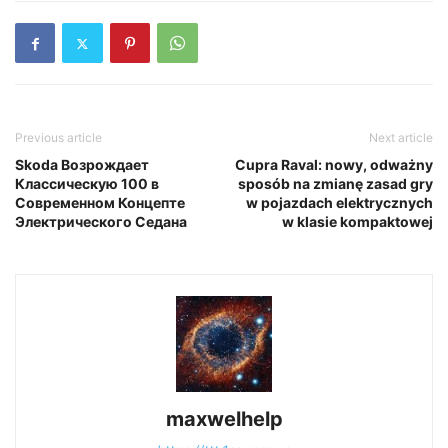
Previous article
Next article
Skoda Возрождает
Cupra Raval: nowy, odważny
Классическую 100 в
sposób na zmianę zasad gry
Современном Концепте
w pojazdach elektrycznych
Электрического Седана
w klasie kompaktowej
maxwelhelp