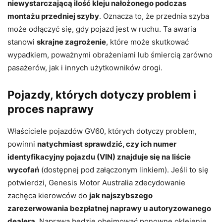
niewystarczającą ilość kleju nałożonego podczas
montażu przedniej szyby
. Oznacza to, że przednia szyba
może odłączyć się, gdy pojazd jest w ruchu. Ta awaria
stanowi
skrajne zagrożenie
, które może skutkować
wypadkiem, poważnymi obrażeniami lub śmiercią zarówno
pasażerów, jak i innych użytkowników drogi.
Pojazdy, których dotyczy problem i
proces naprawy
Właściciele pojazdów GV60, których dotyczy problem,
powinni
natychmiast sprawdzić, czy ich numer
identyfikacyjny pojazdu (VIN) znajduje się na liście
wycofań
(dostępnej pod załączonym linkiem). Jeśli to się
potwierdzi, Genesis Motor Australia zdecydowanie
zachęca kierowców do
jak najszybszego
zarezerwowania bezpłatnej naprawy u autoryzowanego
dealera
. Naprawa będzie obejmować ponowne oklejenie