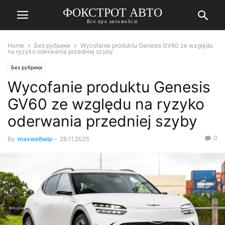
ФОКСТРОТ АВТО
Все про автомобілі
Home
Без рубрики
Wycofanie produktu Genesis GV60 ze względu
na ryzyko oderwania przedniej szyby
Без рубрики
Wycofanie produktu Genesis
GV60 ze względu na ryzyko
oderwania przedniej szyby
0
By
maxwelhelp
-
28.11.2025