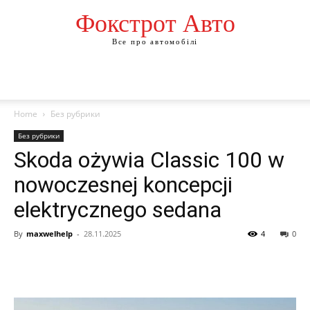
Фокстрот Авто
Все про автомобілі
Home
Без рубрики
Без рубрики
Skoda ożywia Classic 100 w
nowoczesnej koncepcji
elektrycznego sedana
By
maxwelhelp
-
28.11.2025
4
0