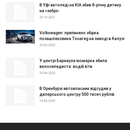
В Уфі автоледі на KIA збив 8-річну дитину
на «зебрі»
26.10.2021
Volkswagen: припинено збірка
позашляховика Touareg на заводі в Калузі
20.04.2020
У центрі Барнаула іномарка збила
велосипедиста: водій втік
20.04.2020
В Оренбурзі автовласник відсудив у
дилерського центру 500 тисяч рублів
14.04.2020