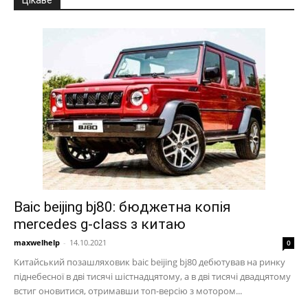
Baic beijing bj80: бюджетна копія
mercedes g-class з китаю
maxwelhelp
-
14.10.2021
0
Китайський позашляховик baic beijing bj80 дебютував на ринку
піднебесної в дві тисячі шістнадцятому, а в дві тисячі двадцятому
встиг оновитися, отримавши топ-версію з мотором...