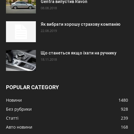
Gentra випустив Ravon
08.08.2018
Як вибрати хорошу страхову компанію
22.08.2019
Що станеться якщо їхати на ручнику
18.11.2018
POPULAR CATEGORY
Новини
1480
Без рубрики
928
Статті
239
Авто новини
168