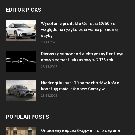
EDITOR PICKS
Wycofanie produktu Genesis GV60 ze
względu na ryzyko oderwania przedniej
szyby
28.11.2025
Pierwszy samochód elektryczny Bentleya:
nowy segment luksusowy w 2026 roku
28.11.2025
Niedrogi luksus: 10 samochodów, które
kosztują mniej niż nowy Camry w...
28.11.2025
POPULAR POSTS
Оновлену версію бюджетного седана