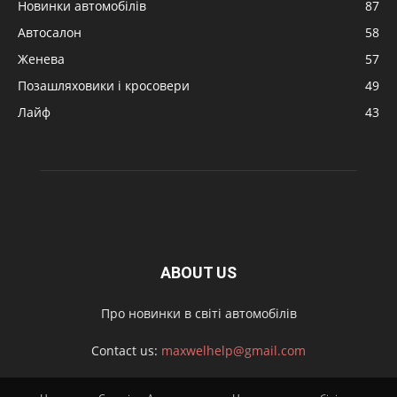
Новинки автомобілів
87
Автосалон
58
Женева
57
Позашляховики і кросовери
49
Лайф
43
ABOUT US
Про новинки в світі автомобілів
Contact us:
maxwelhelp@gmail.com