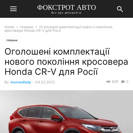
ФОКСТРОТ АВТО
Все про автомобілі
Home
Новини
Оголошені комплектації нового покоління
кросовера Honda CR-V для Росії
Новини
Оголошені комплектації
нового покоління кросовера
Honda CR-V для Росії
628
0
By
maxwelhelp
-
04.02.2022