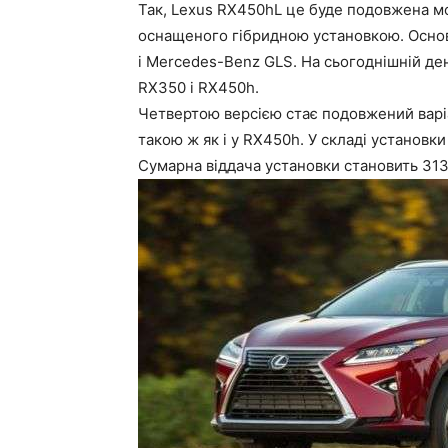
Так, Lexus RX450hL це буде подовжена м
оснащеного гібридною установкою. Осно
і Mercedes-Benz GLS. На сьогоднішній ден
RX350 і RX450h.
Четвертою версією стає подовжений варі
такою ж як і у RX450h. У складі установк
Сумарна віддача установки становить 313