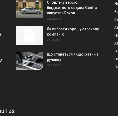
Оновлену версію
Н
бюджетного седана Gentra
Б
випустив Ravon
08.08.2018
Ст
А
Як вибрати хорошу страхову
а
компанію
Н
22.08.2019
А
Ж
Що станеться якщо їхати на
П
ручнику
V:
18.11.2018
Л
OUT US