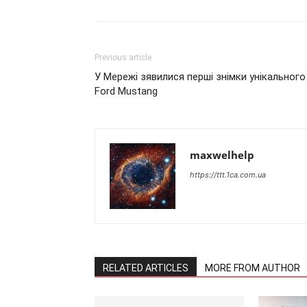
Previous article
У Мережі зявилися перші знімки унікального
Ford Mustang
maxwelhelp
https://ttt.1ca.com.ua
RELATED ARTICLES
MORE FROM AUTHOR