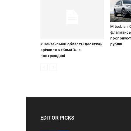
Mitsubishi O
флагманськ
пропонують
У Пензенській області «десятка»
рублів
врізався в «КамАЗ»: є
постраждалі
EDITOR PICKS