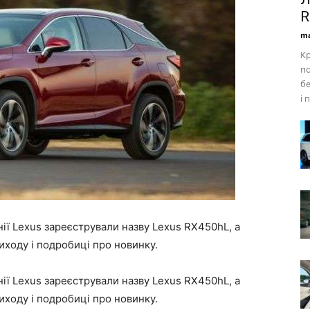
R
ma
Кр
по
бе
і 
ії Lexus зареєстрували назву Lexus RX450hL, а
иходу і подробиці про новинку.
ії Lexus зареєстрували назву Lexus RX450hL, а
иходу і подробиці про новинку.