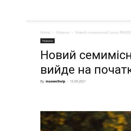
Home
Новини
Новий семимісний Lexus RX450h
Новини
Новий семимісн
вийде на початк
By
maxwelhelp
-
15.09.2021