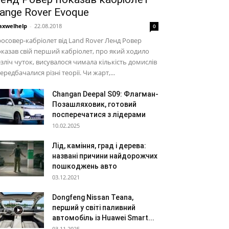
ange Rover Evoque
xwelhelp
-
22.08.2018
0
осовер-кабріолет від Land Rover Ленд Ровер
казав свій перший кабріолет, про який ходило
зліч чуток, висувалося чимала кількість домислів
передбачалися різні теорії. Чи жарт,...
Changan Deepal S09: Флагман-
Позашляховик, готовий
посперечатися з лідерами
10.02.2025
Лід, каміння, град і дерева:
названі причини найдорожчих
пошкоджень авто
03.12.2021
Dongfeng Nissan Teana,
перший у світі паливний
автомобіль із Huawei Smart...
03.11.2025