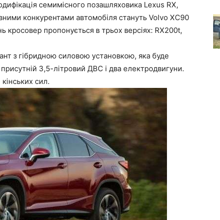
одифікація семимісного позашляховика Lexus RX,
вними конкурентами автомобіля стануть Volvo XC90
ь кросовер пропонується в трьох версіях: RX200t,
ант з гібридною силовою установкою, яка буде
и присутній 3,5-літровий ДВС і два електродвигуни.
 кінських сил.