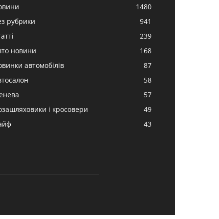
овини
1480
ез рубрики
941
атті
239
вто новини
168
овинки автомобілів
87
втосалон
58
енева
57
озашляховики і кросовери
49
айф
43