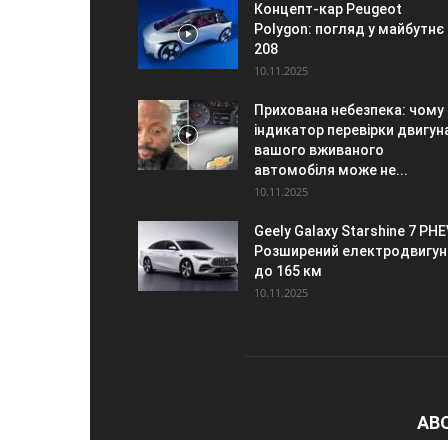
Концепт-кар Peugeot
Polygon: погляд у майбутнє
208
10.11.2025
Прихована небезпека: чому
індикатор перевірки двигун
вашого вживаного
автомобіля може не...
10.11.2025
Geely Galaxy Starshine 7 PHE
Розширений електродвигун
до 165 км
10.11.2025
AB