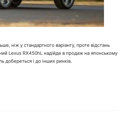
ше, ніж у стандартного варіанту, проте відстань
ний Lexus RX450hL надійде в продаж на японському
ль добереться і до інших ринків.