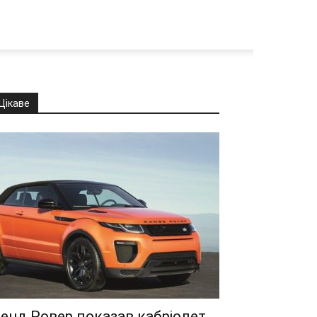
Цікаве
енд Ровер показав кабріолет