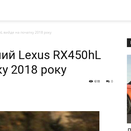
L вийде на початку 2018 року
ий Lexus RX450hL
у 2018 року
618
0
Л