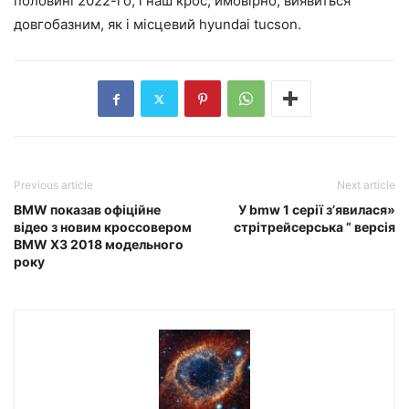
половині 2022-го, і наш крос, ймовірно, виявиться
довгобазним, як і місцевий hyundai tucson.
Previous article
Next article
BMW показав офіційне
У bmw 1 серії з’явилася»
відео з новим кроссовером
стрітрейсерська ” версія
BMW X3 2018 модельного
року