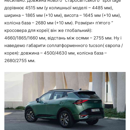
несильно. Довжина нового “старосвітського” sportage
дорівнює 4515 мм (у колишньої моделі – 4485 мм),
ширина – 1865 мм (+10 мм), висота – 1645 мм (+10 мм),
колісна база – 2680 мм (+10 мм). Розміри» п’ятого ”
кросовера для кореї( він же глобальний):
4660/1865/1660 мм, відстань між осями – 2755 мм. Ну і
наведемо габарити соплатформенного tucson( європа /
корея): довжина – 4500/4630 мм, колісна база –
2680/2755 мм.