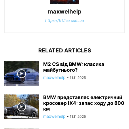
maxwelhelp
https://ttt.1ca.com.ua
RELATED ARTICLES
M2 CS від BMW: класика
майбутнього?
maxwelhelp
-
11.11.2025
BMW представляє електричний
кросовер iX4: запас ходу до 800
км
maxwelhelp
-
11.11.2025