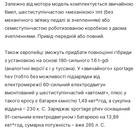
Залежно від мотора модель комплектується звичайною
6мкп, шестиступінчастою «механікою» imt (без
механічного зв’язку педалі зі зчепленням) або
семиступінчастою роботизованою коробкою з двома
зчепленнями. Привід-передній або повний.
Також європейці зможуть придбати повноцінні гібриди
з установкою на основі 180-сильного 1.6 t-gdi
(аналогічні версії є і у туссана). У «звичайного» sportage
hev (тобто без можливості підзарядки від
електромережі) 60-сильний електродвигун
вмонтований у шестиступінчастий «автомат», плюс у
такого кросу є батарея ємністю 1,49 квт*год, а сукупна
віддача – 230 к. С. Заряджає sportage phev оснащений
91-сильним електродвигуном і батареєю на 13,89
квт*год, сумарна потужність – вже 265 л. С.