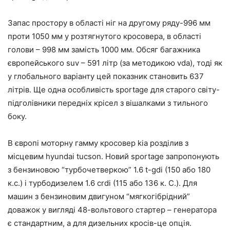
Запас простору в області ніг на другому ряду-996 мм
проти 1050 мм у розтягнутого кросовера, в області
голови – 998 мм замість 1000 мм. Обсяг багажника
європейського suv – 591 літр (за методикою vda), тоді як
у глобального варіанту цей показник становить 637
літрів. Ще одна особливість sportage для старого світу-
підголівники передніх крісел з вішалками з тильного
боку.
В європі моторну гамму кросовер kia розділив з
місцевим hyundai tucson. Новий sportage запропонують
з бензиновою “турбочетверкою” 1.6 t-gdi (150 або 180
к.с.) і турбодизелем 1.6 crdi (115 або 136 к. С.). Для
машин з бензиновим двигуном “мягкогібрідний”
доважок у вигляді 48-вольтового стартер – генератора
є стандартним, а для дизельних кросів-це опція.