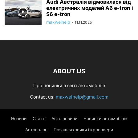
Audi Австралія відмовилася від
електричних моделей A6 e-tron і
S6 e-tron
maxwelhelp
-
11.11.2025
ABOUT US
Про новинки в світі автомобілів
Contact us:
maxwelhelp@gmail.com
Новини
Статті
Авто новини
Новинки автомобілів
Автосалон
Позашляховики і кросовери