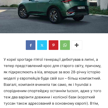
У кореї sportage п’ятої генерації дебютував в липні, а
тепер представлений крос для старого світу, причому,
як підкреслюють в kia, вперше за всю 28-річну історію
моделі у європейців буде свій suv – більш компактний.
Взагалі, компанія вчинила так само, як і hyundai з
спорідненим спортейджу останнім tucson, адже у того
теж два варіанти довжини і колісної бази (короткий
туссан також адресований в основному європі). Втім,