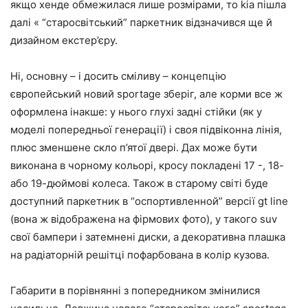
якщо хенде обмежилася лише розмірами, то kia пішла
далі « “старосвітський” паркетник відзначився ще й
дизайном екстер’єру.
Ні, основну – і досить сміливу – концепцію
європейський новий sportage зберіг, але корми все ж
оформлена інакше: у нього глухі задні стійки (як у
моделі попередньої генерації) і своя підвіконна лінія,
плюс зменшене скло п’ятої двері. Дах може бути
виконана в чорному кольорі, кросу покладені 17 -, 18-
або 19-дюймові колеса. Також в старому світі буде
доступний паркетник в “оспортивленной” версії gt line
(вона ж відображена на фірмових фото), у такого suv
свої бампери і затемнені диски, а декоративна плашка
на радіаторній решітці пофарбована в колір кузова.
Габарити в порівнянні з попередником змінилися