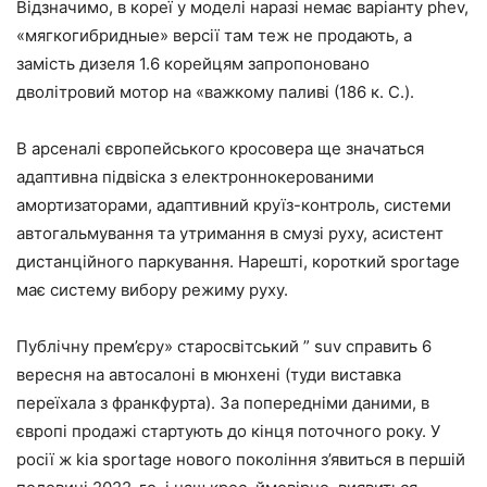
Відзначимо, в кореї у моделі наразі немає варіанту phev,
«мягкогибридные» версії там теж не продають, а
замість дизеля 1.6 корейцям запропоновано
дволітровий мотор на «важкому паливі (186 к. С.).
В арсеналі європейського кросовера ще значаться
адаптивна підвіска з електроннокерованими
амортизаторами, адаптивний круїз-контроль, системи
автогальмування та утримання в смузі руху, асистент
дистанційного паркування. Нарешті, короткий sportage
має систему вибору режиму руху.
Публічну прем’єру» старосвітський ” suv справить 6
вересня на автосалоні в мюнхені (туди виставка
переїхала з франкфурта). За попередніми даними, в
європі продажі стартують до кінця поточного року. У
росії ж kia sportage нового покоління з’явиться в першій