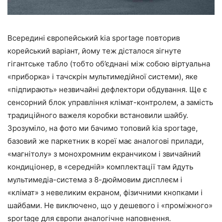
Всередині європейський kia sportage повторив
корейський варіант, йому теж дісталося зігнуте
гігантське табло (тобто об’єднані між собою віртуальна
«приборка» і тачскрін мультимедійної системи), яке
«підпирають» незвичайні дефлектори обдування. Ще є
сенсорний блок управління клімат-контролем, а замість
традиційного важеля коробки встановили шайбу.
Зрозуміло, на фото ми бачимо топовий kia sportage,
базовий же паркетник в кореї має аналогові прилади,
«магнітолу» з монохромним екранчиком і звичайний
кондиціонер, в «середній» комплектації там йдуть
мультимедіа-система з 8-дюймовим дисплеєм і
«клімат» з невеликим екраном, фізичними кнопками і
шайбами. Не виключено, що у дешевого і «проміжного»
sportage для європи аналогічне наповнення.