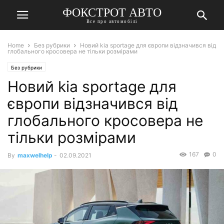
ФОКСТРОТ АВТО
Все про автомобілі
Home
Без рубрики
Новий kia sportage для європи відзначився від
глобального кросовера не тільки розмірами
Без рубрики
Новий kia sportage для
європи відзначився від
глобального кросовера не
тільки розмірами
167
0
By
maxwelhelp
-
02.09.2021