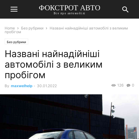
ФОКСТРОТ АВТО
Все про автомобілі
Home
Без рубрики
Названі найнадійніші автомобілі з великим
пробігом
Без рубрики
Названі найнадійніші
автомобілі з великим
пробігом
126
0
By
maxwelhelp
-
30.01.2022