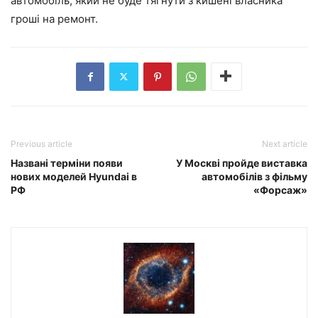
автомобіль, який не буде тягнути з кишені власника
гроші на ремонт.
Previous article
Next article
Названі терміни появи
У Москві пройде виставка
нових моделей Hyundai в
автомобілів з фільму
РФ
«Форсаж»