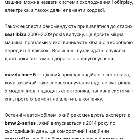
машини можна назвати системи охолодження і обігріву,
електрика, а також деякі елементи ходової.
Також експерти рекомендують придивлятися до старих
seat ibiza
2006-2009 років випуску. Це досить міцна
машина, проблеми у якої виникають хіба що з коробкою
передач і підвіскою. Все ж інші вузли здатні служити
довгі роки без замін і дорогого обслуговування.
mazda mx – 5
— цікавий приклад надійного спорткара,
хоча зазвичай таке словосполучення ніде не зустрінеш.
У моделі іноді підводять електроніка, паливна система і
кпп, проте їх ремонт не влетить в копієчку.
Останнім автомобілем, який рекомендують експерти є
bmw 2-series
, який випускається з 2014 року по
сьогоднішній день. Це комфортний і надійний