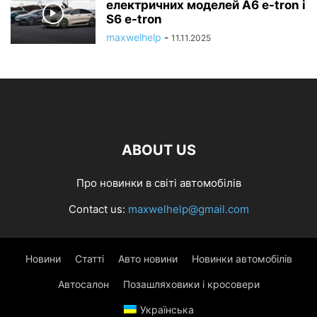
електричних моделей A6 e-tron і
S6 e-tron
maxwelhelp
-
11.11.2025
ABOUT US
Про новинки в світі автомобілів
Contact us:
maxwelhelp@gmail.com
Новини
Статті
Авто новини
Новинки автомобілів
Автосалон
Позашляховики і кросовери
Українська