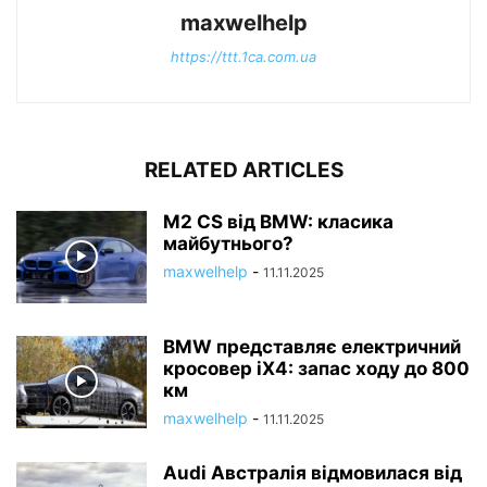
maxwelhelp
https://ttt.1ca.com.ua
RELATED ARTICLES
M2 CS від BMW: класика
майбутнього?
maxwelhelp
-
11.11.2025
BMW представляє електричний
кросовер iX4: запас ходу до 800
км
maxwelhelp
-
11.11.2025
Audi Австралія відмовилася від