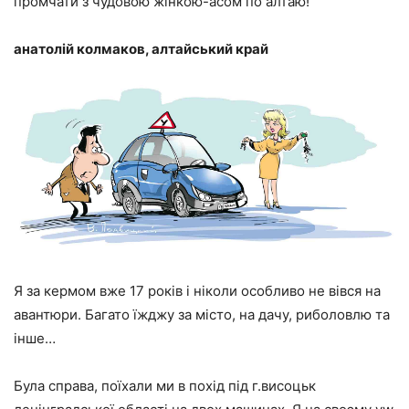
промчати з чудовою жінкою-асом по алтаю!
анатолій колмаков, алтайський край
Я за кермом вже 17 років і ніколи особливо не вівся на
авантюри. Багато їжджу за місто, на дачу, риболовлю та
інше…
Була справа, поїхали ми в похід під г.висоцьк