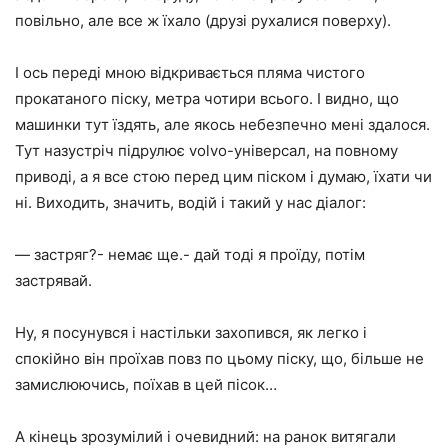
повільно, але все ж їхало (друзі рухалися поверху).
І ось переді мною відкривається пляма чистого
прокатаного піску, метра чотири всього. І видно, що
машинки тут їздять, але якось небезпечно мені здалося.
Тут назустріч підрулює volvo-універсал, на повному
приводі, а я все стою перед цим піском і думаю, їхати чи
ні. Виходить, значить, водій і такий у нас діалог:
— застряг?- немає ще.- дай тоді я проїду, потім
застрявай.
Ну, я посунувся і настільки захопився, як легко і
спокійно він проїхав повз по цьому піску, що, більше не
замислюючись, поїхав в цей пісок…
А кінець зрозумілий і очевидний: на ранок витягали