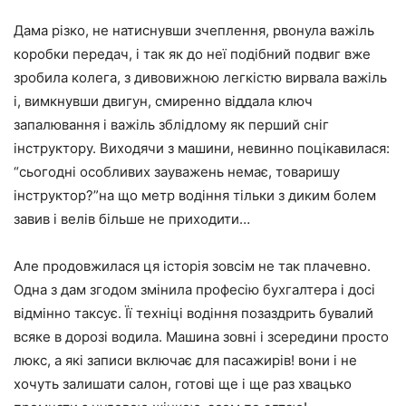
Дама різко, не натиснувши зчеплення, рвонула важіль
коробки передач, і так як до неї подібний подвиг вже
зробила колега, з дивовижною легкістю вирвала важіль
і, вимкнувши двигун, смиренно віддала ключ
запалювання і важіль зблідлому як перший сніг
інструктору. Виходячи з машини, невинно поцікавилася:
“сьогодні особливих зауважень немає, товаришу
інструктор?”на що метр водіння тільки з диким болем
завив і велів більше не приходити…
Але продовжилася ця історія зовсім не так плачевно.
Одна з дам згодом змінила професію бухгалтера і досі
відмінно таксує. Її техніці водіння позаздрить бувалий
всяке в дорозі водила. Машина зовні і зсередини просто
люкс, а які записи включає для пасажирів! вони і не
хочуть залишати салон, готові ще і ще раз хвацько