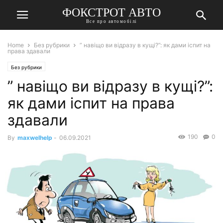
ФОКСТРОТ АВТО
Все про автомобілі
Home
Без рубрики
” навіщо ви відразу в кущі?”: як дами іспит на
права здавали
Без рубрики
” навіщо ви відразу в кущі?”:
як дами іспит на права
здавали
190
0
By
maxwelhelp
-
06.09.2021