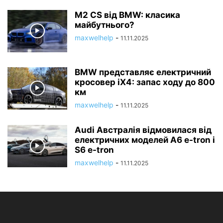
M2 CS від BMW: класика
майбутнього?
maxwelhelp
-
11.11.2025
BMW представляє електричний
кросовер iX4: запас ходу до 800
км
maxwelhelp
-
11.11.2025
Audi Австралія відмовилася від
електричних моделей A6 e-tron і
S6 e-tron
maxwelhelp
-
11.11.2025