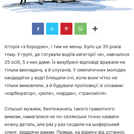
Історія «з бородою», і тим не менш. Було це 35 років
тому. У групі, де готували водіїв категорії «в», навчалося
25 осіб, 5 з них дами. Їх визубрені відповіді вражали не
тільки викладача, а й слухачів. У симпатичних молодих
кандидаток у водії блищали очі, коли вони чітко не
тільки вимовляли, а й будували пропозиції зі словами:
«карбюратор», «реле», «кардан», «трансмісія».
Сільські мужики, бентежачись такого грамотного
вимови, намагалися не по-селянськи точно назвати
кожну деталь, але раз у раз сходили на шоферський
сленг, заздрячи дамам. Правда, на відміну від останніх,