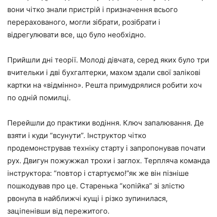
вони чітко знали пристрій і призначення всього
перерахованого, могли зібрати, розібрати і
відрегулювати все, що було необхідно.
Прийшли дні теорії. Молоді дівчата, серед яких було три
вчительки і дві бухгалтерки, махом здали свої залікові
картки на «відмінно». Решта примудрялися робити хоч
по одній помилці.
Перейшли до практики водіння. Ключ запалювання. Де
взяти і куди “всунути”. Інструктор чітко
продемонстрував техніку старту і запропонував почати
рух. Двигун пожужжал трохи і заглох. Терпляча команда
інструктора: “повтор і стартуємо!”як же він пізніше
пошкодував про це. Старенька “копійка” зі злістю
рвонула в найближчі кущі і різко зупинилася,
заціпенівши від пережитого.