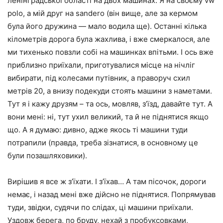
ленінградської області на двох машинах. Я на своєму vw
polo, а мій друг на sandero (він вище, але за кермом
була його дружина — мало водила ще). Останні кілька
кілометрів дорога була жахлива, і вже смеркалося, але
ми тихенько повзли собі на машинках впітьми. І ось вже
приблизно приїхали, приготувалися місце на нічліг
вибирати, під колесами путівник, а праворуч схил
метрів 20, а внизу подекуди стоять машини з наметами.
Тут я і кажу друзям – та ось, мовляв, з’їзд, давайте тут. А
вони мені: ні, тут ухил великий, та й не піднятися якщо
що. А я думаю: дивно, адже якось ті машини туди
потрапили (правда, треба зізнатися, в основному це
були позашляховики).
Вирішив я все ж з’їхати. І з’їхав… А там пісочок, дороги
немає, і назад мені вже дійсно не піднятися. Попрямував
туди, звідки, судячи по слідах, ці машини приїхали.
Уздовж берега, по бруду, нехай з пробуксовками,