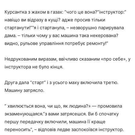
Курсантка з жахом в газах: “чого це вона?”інструктор:”
навіщо ви відразу в кущі? адже просив тільки
стартанути!””я і стартанула, – незворушно парирувала
дама. – тільки чому у вас машина така некерована?
видно, рульове управління потребує ремонту!”
Недрукованим виразам, ввічливо сказаним «про себе», у
інструктора не було кінця.
Друга дала “старт” і з усього маху включила третю.
Машину затрясло.
” хвилюється вона, чи що, як людина?» — промовила
экзаменующаяся.”з вами затрясешся. Ви б спочатку
першу передачку включили, машина її краще
переносить”, – відповів ледве заспокоївся інструктор.