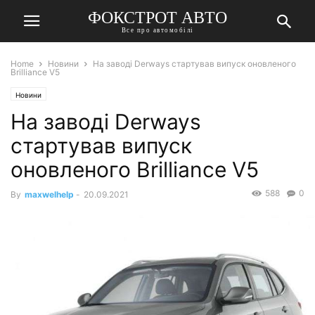
ФОКСТРОТ АВТО
Все про автомобілі
Home
Новини
На заводі Derways стартував випуск оновленого
Brilliance V5
Новини
На заводі Derways
стартував випуск
оновленого Brilliance V5
588
0
By
maxwelhelp
-
20.09.2021