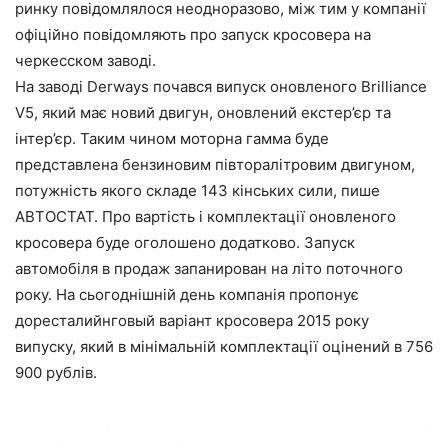
ринку повідомлялося неодноразово, між тим у компанії
офіційно повідомляють про запуск кросовера на
черкесском заводі.
На заводі Derways почався випуск оновленого Brilliance
V5, який має новий двигун, оновлений екстер’єр та
інтер’єр. Таким чином моторна гамма буде
представлена бензиновим півторалітровим двигуном,
потужність якого складе 143 кінських сили, пише
АВТОСТАТ. Про вартість і комплектації оновленого
кросовера буде оголошено додатково. Запуск
автомобіля в продаж запанирован на літо поточного
року. На сьогоднішній день компанія пропонує
доресталийнговый варіант кросовера 2015 року
випуску, який в мінімальній комплектації оцінений в 756
900 рублів.