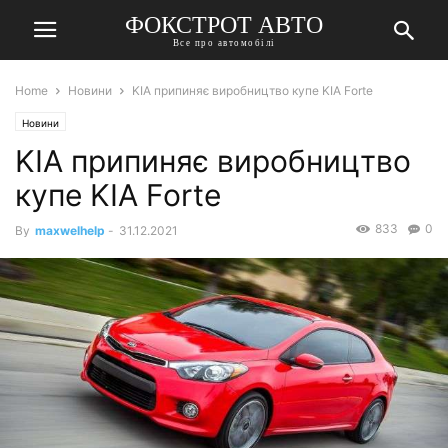
ФОКСТРОТ АВТО
Все про автомобілі
Home
Новини
KIA припиняє виробництво купе KIA Forte
Новини
KIA припиняє виробництво
купе KIA Forte
833
0
By
maxwelhelp
-
31.12.2021