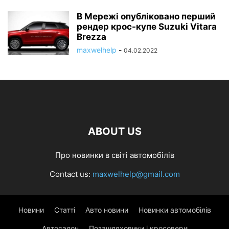
В Мережі опубліковано перший
рендер крос-купе Suzuki Vitara
Brezza
maxwelhelp
-
04.02.2022
ABOUT US
Про новинки в світі автомобілів
Contact us:
maxwelhelp@gmail.com
Новини
Статті
Авто новини
Новинки автомобілів
Автосалон
Позашляховики і кросовери