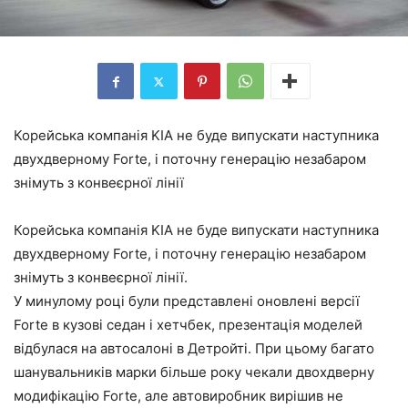
Корейська компанія KIA не буде випускати наступника
двухдверному Forte, і поточну генерацію незабаром
знімуть з конвеєрної лінії
Корейська компанія KIA не буде випускати наступника
двухдверному Forte, і поточну генерацію незабаром
знімуть з конвеєрної лінії.
У минулому році були представлені оновлені версії
Forte в кузові седан і хетчбек, презентація моделей
відбулася на автосалоні в Детройті. При цьому багато
шанувальників марки більше року чекали двохдверну
модифікацію Forte, але автовиробник вирішив не