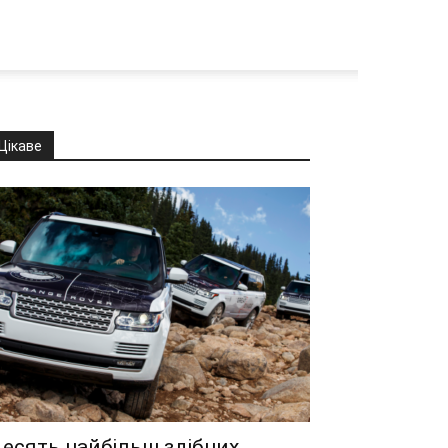
Цікаве
есять найбільш здібних