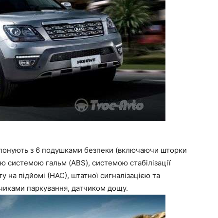
опонують з 6 подушками безпеки (включаючи шторки
ою системою гальм (ABS), системою стабілізації
ту на підйомі (НАС), штатної сигналізацією та
тчиками паркування, датчиком дощу.