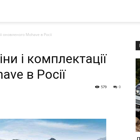
ії оновленого Mohave в Росії
іни і комплектації
ave в Росії
579
0
Д