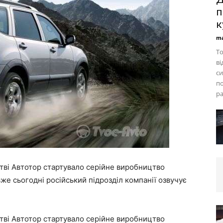
п
к
ma
То
ві
си
по
ра
тві Автотор стартувало серійне виробництво
же сьогодні російський підрозділ компанії озвучує
тві Автотор стартувало серійне виробництво