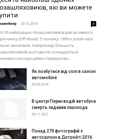
озашляховиків, які ви можете
упити
xwelhelp
-
20.10.2018
0
п-10 найкращих позашляховиків для активного
дпочинку (Off-Road). З початку 1990-х років часи
льно змінилися. Наприклад, більшість
зашляховиків сьогодні не оснащуються
мними конструкціями і примусово...
Як позбутися від солі в салоні
автомобіля
29.09.2018
В центрі Пермі водій автобуса
смерть задавив пішохода
08.11.2021
Понад 270 фотографій з
автосалону в Детройті 2016