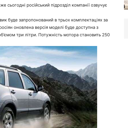
же сьогодні російський підрозділ компанії озвучує
вик буде запропонований в трьох комплектаціях за
росіян оновлена версія моделі буде доступна з
’ємом три літри. Потужність мотора становить 250