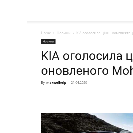
Home
Новини
KIA оголосила ціни і комплектац
Новини
KIA оголосила ц
оновленого Moh
By
maxwelhelp
-
21.04.2020