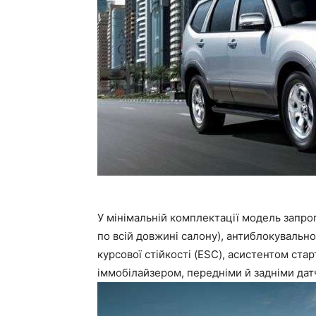
У мінімальній комплектації модель запр
по всій довжині салону), антиблокувальн
курсової стійкості (ESC), асистентом стар
іммобілайзером, передніми й задніми да