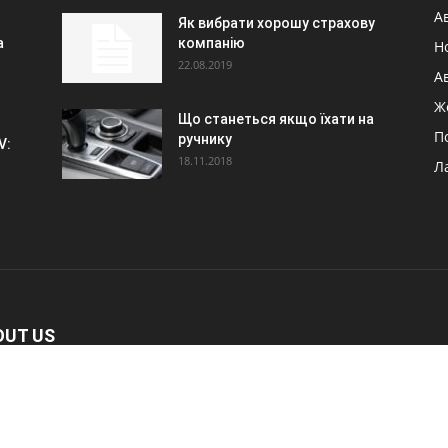
А
Як вибрати хорошу страхову
а
компанію
Н
22.08.2019
А
Ж
Що станеться якщо їхати на
П
ручнику
V:
18.11.2018
Л
OUT US
новинки в світі автомобілів
act us:
maxwelhelp@gmail.com