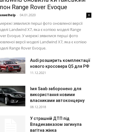
лон Range Rover Evoque
xwelhelp
-
04.01.2020
0
мережі зявилися перші фото оновленої версії
делі Landwind X7, яка є копією моделі Range
ver Evoque. У мережі зявилися перші фото
овленої версії моделі Landwind X7, яка є копією
делі Range Rover Evoque.
Audi розширить комплектації
нового кросовера Q5 для РФ
11.12.2021
Імя Saab заборонено для
використання новими
власниками автоконцерну
08.12.2018
У страшній ДТП під
Владикавказом загинула
вагітна жінка