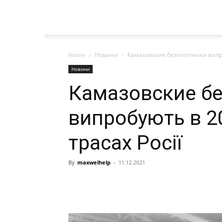
Home
Новини
Камазовские безпілотники випро
Новини
Камазовские бе
випробують в 20
трасах Росії
By
maxwelhelp
-
11.12.2021