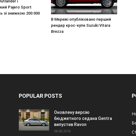
utlander і
ий Pajero Sport
 зі знижкою 200 000
В Мережі опубліковано перший
рендер крос-купе Suzuki Vitara
Brezza
POPULAR POSTS
P
Оновлену версію
Н
бюджетного седана Gentra
Б
випустив Ravon
08.08.2018
Ст