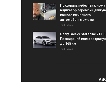
Прихована небезпека: чому
індикатор перевірки двигун
вашого вживаного
автомобіля може не...
10.11.2025
Geely Galaxy Starshine 7 PHE
Розширений електродвигун
до 165 км
10.11.2025
AB
Про 
Cont