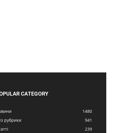
OPULAR CATEGORY
овини
1480
ез рубрики
941
атті
239