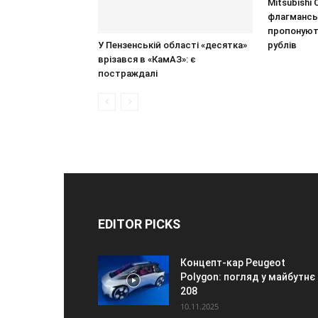
Mitsubishi O
флагманськ
пропонують
У Пензенській області «десятка»
рублів
врізався в «КамАЗ»: є
постраждалі
EDITOR PICKS
Концепт-кар Peugeot
Polygon: погляд у майбутнє
208
10.11.2025