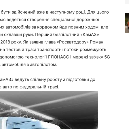
бути здійснений вже в наступному році. Для цього
рас ведеться створення спеціальної дорожньої
х автомобілів за кордоном йде повним ходом, але і
іти склавши руки. Перший безпілотний «КамАЗ»
2018 року. Як заявив глава «Росавтодору» Роман
 на тестовій трасі транспортні потоки розмежують
 допомогою технології ГЛОНАСС і мережі зв’язку 5G
 автомобіля з автопілотом.
мАЗ» ведуть спільну роботу з підготовки до
 авто по федеральній трасі.