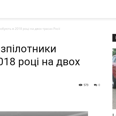
бують в 2018 році на двох трасах Росії
зпілотники
18 році на двох
573
0
L