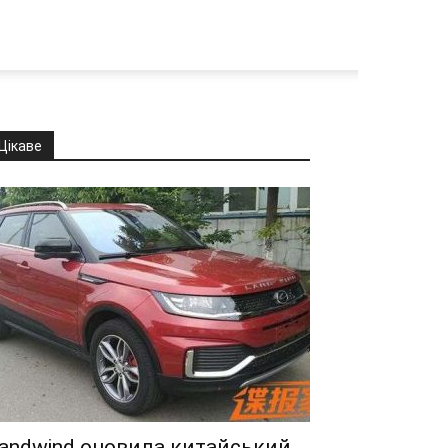
Цікаве
andwind оновила китайський