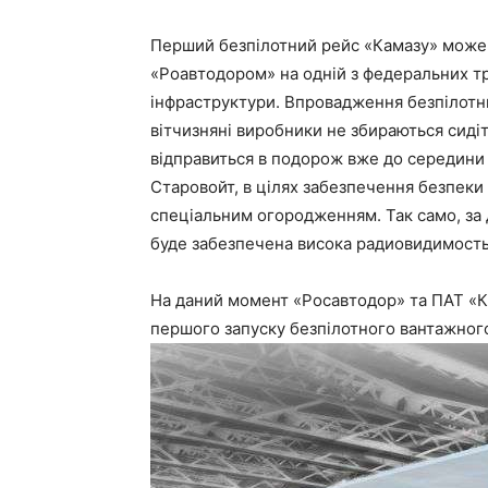
Перший безпілотний рейс «Камазу» може 
«Роавтодором» на одній з федеральних т
інфраструктури.
Впровадження безпілотни
вітчизняні виробники не збираються сид
відправиться в подорож вже до середини 
Старовойт, в цілях забезпечення безпеки
спеціальним огородженням. Так само, за
буде забезпечена висока радиовидимость
На даний момент «Росавтодор» та ПАТ «Ка
першого запуску безпілотного вантажного