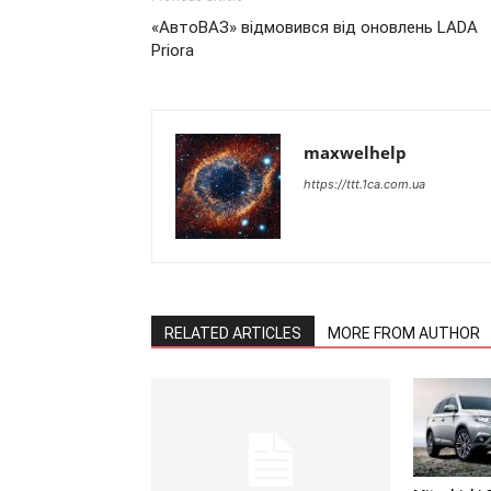
«АвтоВАЗ» відмовився від оновлень LADA
Priora
maxwelhelp
https://ttt.1ca.com.ua
RELATED ARTICLES
MORE FROM AUTHOR