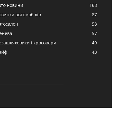
вто новини
168
овинки автомобілів
87
втосалон
58
енева
57
озашляховики і кросовери
49
айф
43