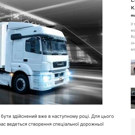
к
ma
У 
мо
Ro
он
мо
бути здійснений вже в наступному році. Для цього
рас ведеться створення спеціальної дорожньої