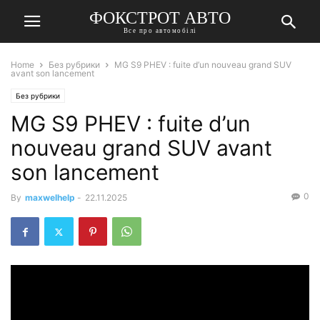
ФОКСТРОТ АВТО
Все про автомобілі
Home
Без рубрики
MG S9 PHEV : fuite d’un nouveau grand SUV
avant son lancement
Без рубрики
MG S9 PHEV : fuite d’un
nouveau grand SUV avant
son lancement
0
By
maxwelhelp
-
22.11.2025