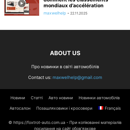
mondiaux d’accélération
maxwelhelp
-
22.11.2025
ABOUT US
Про новинки в світі автомобілів
Contact us:
maxwelhelp@gmail.com
Новини
Статті
Авто новини
Новинки автомобілів
Автосалон
Позашляховики і кросовери
Français
© https://foxtrot-auto.com.ua - При копіюванні матеріалів
посилання на сайт обов'язкове