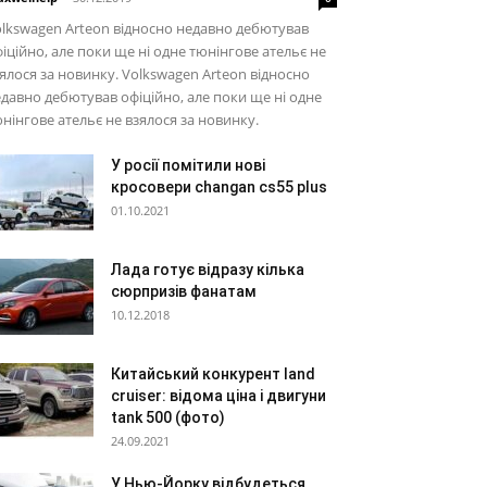
lkswagen Аrteon відносно недавно дебютував
іційно, але поки ще ні одне тюнінгове ательє не
ялося за новинку. Volkswagen Аrteon відносно
давно дебютував офіційно, але поки ще ні одне
нінгове ательє не взялося за новинку.
У росії помітили нові
кросовери changan cs55 plus
01.10.2021
Лада готує відразу кілька
сюрпризів фанатам
10.12.2018
Китайський конкурент land
cruiser: відома ціна і двигуни
tank 500 (фото)
24.09.2021
У Нью-Йорку відбудеться