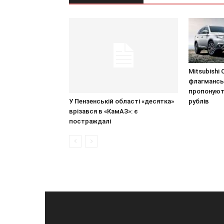
Mitsubishi O
флагманськ
пропонують
У Пензенській області «десятка»
рублів
врізався в «КамАЗ»: є
постраждалі