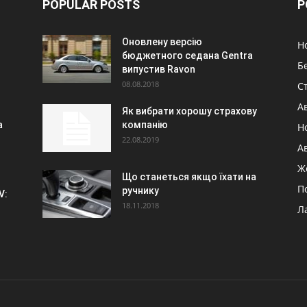
POPULAR POSTS
P
Оновлену версію
Н
бюджетного седана Gentra
Б
випустив Ravon
08.08.2018
Ст
А
Як вибрати хорошу страхову
а
компанію
Н
22.08.2019
А
Ж
Що станеться якщо їхати на
П
ручнику
V:
18.11.2018
Л