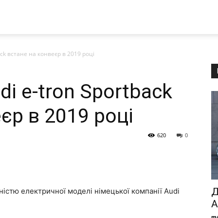
ck встане на конвеєр в 2019 році
i e-tron Sportback
єр в 2019 році
620
0
Д
ністю електричної моделі німецької компанії Audi
А
ma