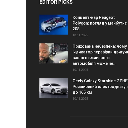
EDITOR PICKS
Концепт-кар Peugeot
Polygon: погляд у майбутнє
208
10.11.2025
Прихована небезпека: чому
індикатор перевірки двигун
вашого вживаного
автомобіля може не...
10.11.2025
Geely Galaxy Starshine 7 PHE
Розширений електродвигун
до 165 км
10.11.2025