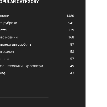
OPULAR CATEGORY
овини
1480
ез рубрики
941
атті
239
вто новини
168
овинки автомобілів
87
втосалон
58
енева
57
озашляховики і кросовери
49
айф
43