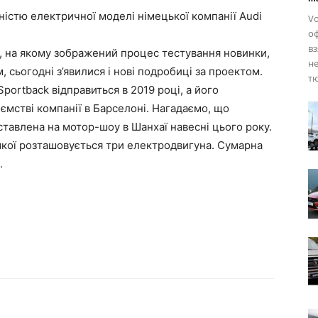
ністю електричної моделі німецької компанії Audi
Vo
оф
вз
ео, на якому зображений процес тестування новинки,
не
, сьогодні з’явилися і нові подробиці за проектом.
тю
Sportback відправиться в 2019 році, а його
мстві компанії в Барселоні. Нагадаємо, що
ставлена на мотор-шоу в Шанхаї навесні цього року.
 якої розташовується три електродвигуна. Сумарна
.