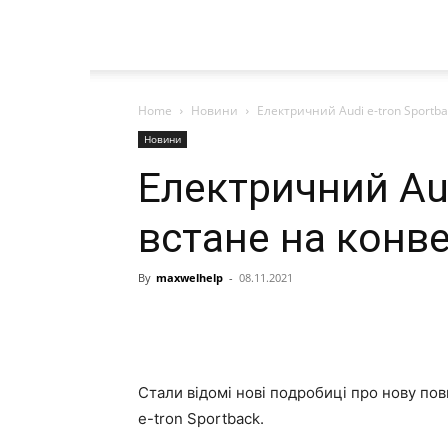
Home
Новини
Електричний Audi e-tron Sportba
Новини
Електричний Aud
встане на конве
By
maxwelhelp
-
08.11.2021
Стали відомі нові подробиці про нову пов
e-tron Sportback.