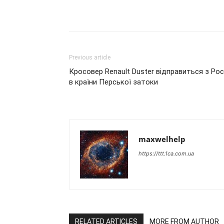
Previous article
Кросовер Renault Duster відправиться з Росі
в країни Перської затоки
maxwelhelp
https://ttt.1ca.com.ua
RELATED ARTICLES
MORE FROM AUTHOR