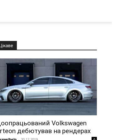
Цікаве
оопрацьований Volkswagen
rteon дебютував на рендерах
xwelhelp
-
30.12.2019
0