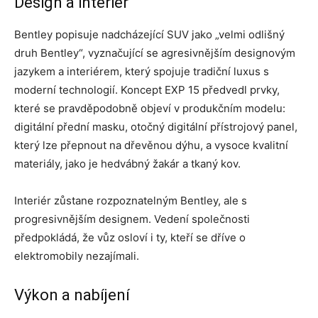
Design a interiér
Bentley popisuje nadcházející SUV jako „velmi odlišný
druh Bentley“, vyznačující se agresivnějším designovým
jazykem a interiérem, který spojuje tradiční luxus s
moderní technologií. Koncept EXP 15 předvedl prvky,
které se pravděpodobně objeví v produkčním modelu:
digitální přední masku, otočný digitální přístrojový panel,
který lze přepnout na dřevěnou dýhu, a vysoce kvalitní
materiály, jako je hedvábný žakár a tkaný kov.
Interiér zůstane rozpoznatelným Bentley, ale s
progresivnějším designem. Vedení společnosti
předpokládá, že vůz osloví i ty, kteří se dříve o
elektromobily nezajímali.
Výkon a nabíjení