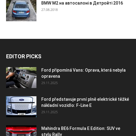
BMW M2 на автосалоні в Детройті 2016
27.08.2018
EDITOR PICKS
Ford připomíná Vans: Oprava, která nebyla
opravena
29.11.2025
Ford představuje první plně elektrické těžké
nákladní vozidlo: F-Line E
29.11.2025
Mahindra BE6 Formula E Edition: SUV ve
stylu Rally