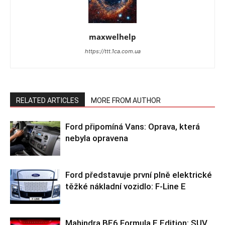
maxwelhelp
https://ttt.1ca.com.ua
RELATED ARTICLES
MORE FROM AUTHOR
Ford připomíná Vans: Oprava, která
nebyla opravena
Ford představuje první plně elektrické
těžké nákladní vozidlo: F-Line E
Mahindra BE6 Formula E Edition: SUV