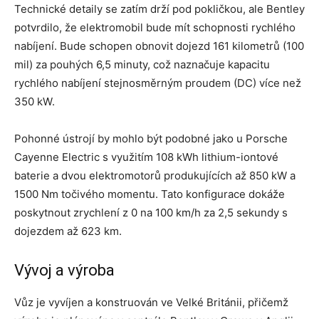
Technické detaily se zatím drží pod pokličkou, ale Bentley
potvrdilo, že elektromobil bude mít schopnosti rychlého
nabíjení. Bude schopen obnovit dojezd 161 kilometrů (100
mil) za pouhých 6,5 minuty, což naznačuje kapacitu
rychlého nabíjení stejnosměrným proudem (DC) více než
350 kW.
Pohonné ústrojí by mohlo být podobné jako u Porsche
Cayenne Electric s využitím 108 kWh lithium-iontové
baterie a dvou elektromotorů produkujících až 850 kW a
1500 Nm točivého momentu. Tato konfigurace dokáže
poskytnout zrychlení z 0 na 100 km/h za 2,5 sekundy s
dojezdem až 623 km.
Vývoj a výroba
Vůz je vyvíjen a konstruován ve Velké Británii, přičemž