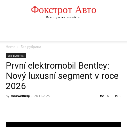
Фокстрот Авто
Все про автомобілі
Home
Без рубрики
Без рубрики
První elektromobil Bentley:
Nový luxusní segment v roce
2026
By
maxwelhelp
-
28.11.2025
16
0