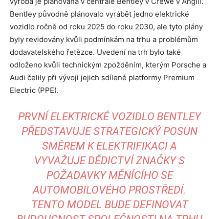
výroba je plánována v centrále Bentley v Crewe v Anglii.
Bentley původně plánovalo vyrábět jedno elektrické
vozidlo ročně od roku 2025 do roku 2030, ale tyto plány
byly revidovány kvůli podmínkám na trhu a problémům
dodavatelského řetězce. Uvedení na trh bylo také
odloženo kvůli technickým zpožděním, kterým Porsche a
Audi čelily při vývoji jejich sdílené platformy Premium
Electric (PPE).
PRVNÍ ELEKTRICKÉ VOZIDLO BENTLEY
PŘEDSTAVUJE STRATEGICKÝ POSUN
SMĚREM K ELEKTRIFIKACI A
VYVAŽUJE DĚDICTVÍ ZNAČKY S
POŽADAVKY MĚNÍCÍHO SE
AUTOMOBILOVÉHO PROSTŘEDÍ.
TENTO MODEL BUDE DEFINOVAT