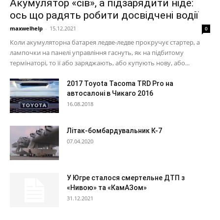
Акумулятор «сів», а підзарядити ніде:
ось що радять робити досвідчені водії
maxwelhelp
-
15.12.2021
0
Коли акумуляторна батарея ледве-ледве прокручує стартер, а
лампочки на панелі управління гаснуть, як на підбитому
термінаторі, то її або заряджають, або купують нову, або...
2017 Toyota Tacoma TRD Pro на
автосалоні в Чикаго 2016
16.08.2018
Літак-бомбардувальник К-7
07.04.2020
У Югре сталося смертельне ДТП з
«Нивою» та «КамАЗом»
31.12.2021