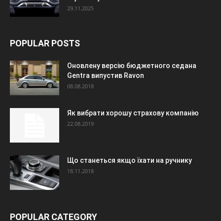
29.11.2025
POPULAR POSTS
Оновлену версію бюджетного седана
Gentra випустив Ravon
08.08.2018
Як вибрати хорошу страхову компанію
22.08.2019
Що станеться якщо їхати на ручнику
18.11.2018
POPULAR CATEGORY