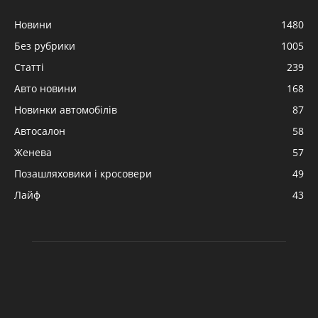
Новини
1480
Без рубрики
1005
Статті
239
Авто новини
168
Новинки автомобілів
87
Автосалон
58
Женева
57
Позашляховики і кросовери
49
Лайф
43