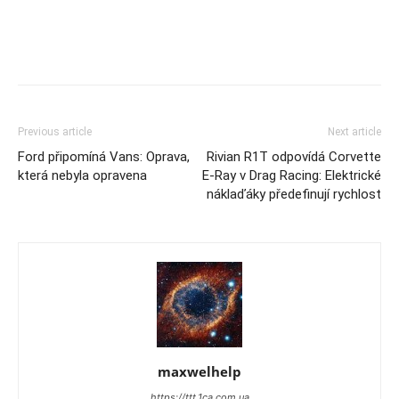
Previous article
Next article
Ford připomíná Vans: Oprava,
Rivian R1T odpovídá Corvette
která nebyla opravena
E-Ray v Drag Racing: Elektrické
náklaďáky předefinují rychlost
maxwelhelp
https://ttt.1ca.com.ua