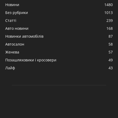
Новини
1480
Без рубрики
1013
Статті
239
Авто новини
168
Новинки автомобілів
87
Автосалон
58
Женева
57
Позашляховики і кросовери
49
Лайф
43