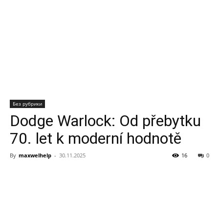
Без рубрики
Dodge Warlock: Od přebytku
70. let k moderní hodnotě
By
maxwelhelp
-
30.11.2025
16
0