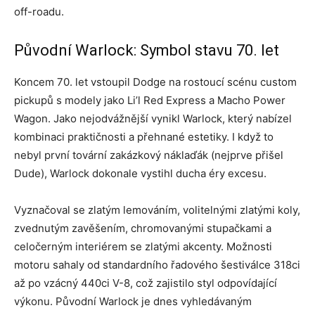
off-roadu.
Původní Warlock: Symbol stavu 70. let
Koncem 70. let vstoupil Dodge na rostoucí scénu custom
pickupů s modely jako Li’l Red Express a Macho Power
Wagon. Jako nejodvážnější vynikl Warlock, který nabízel
kombinaci praktičnosti a přehnané estetiky. I když to
nebyl první tovární zakázkový náklaďák (nejprve přišel
Dude), Warlock dokonale vystihl ducha éry excesu.
Vyznačoval se zlatým lemováním, volitelnými zlatými koly,
zvednutým zavěšením, chromovanými stupačkami a
celočerným interiérem se zlatými akcenty. Možnosti
motoru sahaly od standardního řadového šestiválce 318ci
až po vzácný 440ci V-8, což zajistilo styl odpovídající
výkonu. Původní Warlock je dnes vyhledávaným