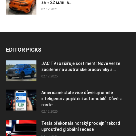
за ≈ 22 млн: в...
02.12.2021
EDITOR PICKS
JAC T9 rozšiřuje sortiment: Nové verze
zacílené na australské pracovníky a...
02.12.2025
Američané stále více důvěřují umělé
inteligenci v pojištění automobilů: Důvěra
roste...
02.12.2025
Tesla překonala norský prodejní rekord
uprostřed globální recese
02.12.2025