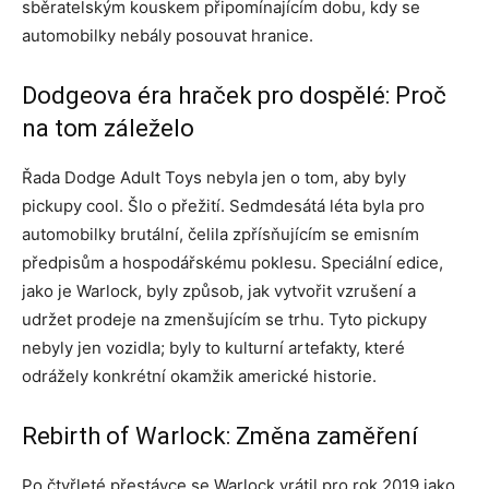
sběratelským kouskem připomínajícím dobu, kdy se
automobilky nebály posouvat hranice.
Dodgeova éra hraček pro dospělé: Proč
na tom záleželo
Řada Dodge Adult Toys nebyla jen o tom, aby byly
pickupy cool. Šlo o přežití. Sedmdesátá léta byla pro
automobilky brutální, čelila zpřísňujícím se emisním
předpisům a hospodářskému poklesu. Speciální edice,
jako je Warlock, byly způsob, jak vytvořit vzrušení a
udržet prodeje na zmenšujícím se trhu. Tyto pickupy
nebyly jen vozidla; byly to kulturní artefakty, které
odrážely konkrétní okamžik americké historie.
Rebirth of Warlock: Změna zaměření
Po čtyřleté přestávce se Warlock vrátil pro rok 2019 jako