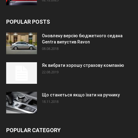
POPULAR POSTS
Оновлену версію бюджетного седана
Gentra випустив Ravon
08.08.2018
Як вибрати хорошу страхову компанію
22.08.2019
Що станеться якщо їхати на ручнику
18.11.2018
POPULAR CATEGORY