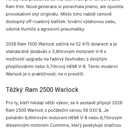
Ram trim. Nová generace si ponechala jméno, ale opustila
provokativní styl originálu. Místo toho nabídl cenově
dostupný off-roadový balíček: tovární výtahovou sadu,
odolné tlumiče a agresivní pneumatiky.
2026 Ram 1500 Warlock začíná na 52 415 dolarech a je
standardně dodáván s 3,6litrovým motorem V-6 s
možností upgradu na řadový šestiválec s dvojitým
přeplňováním nebo 5,7litrový HEMI V-8. Tento moderní
Warlock je o praktičnosti, ne o prestiži.
Těžký: Ram 2500 Warlock
Pro ty, kteří hledají větší výkon, se k sestavě připojil 2026
Ram 2500 Warlock s počáteční cenou 56 030 $. Je
poháněn 6,4litrovým motorem HEMI V-8 nebo 6,7litrovým
dieselovým motorem Cummins, který poskytuje značnou