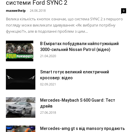
системи Ford SYNC 2
maxwelhelp
-
24.06.2018
0
Велика кількість кнопок означає, що система SYNC 2 з першого
погляду може викликати здивування: «Як вибрати потрібну
функцію?!», але в подоланні проблем з цим...
В Еміратах побудували найпотужніший
3000-сильний Nissan Patrol (відео)
21.04.2020
Smart готує великий електричний
кросовер: відео
02.09.2021
Mercedes-Maybach S 600 Guard: Тест
драйв
27.06.2018
Mercedes-amg gt s від mansory продають