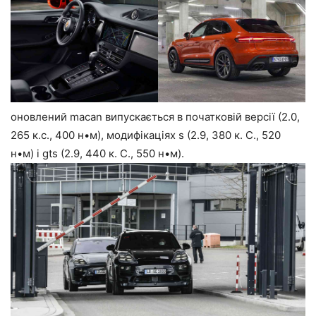
оновлений macan випускається в початковій версії (2.0,
265 к.с., 400 н•м), модифікаціях s (2.9, 380 к. С., 520
н•м) і gts (2.9, 440 к. С., 550 н•м).