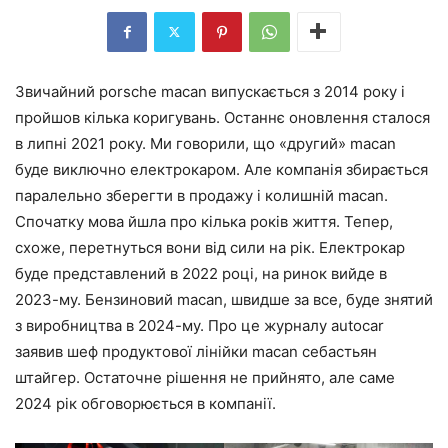
Звичайний porsche macan випускається з 2014 року і
пройшов кілька коригувань. Останнє оновлення сталося
в липні 2021 року. Ми говорили, що «другий» macan
буде виключно електрокаром. Але компанія збирається
паралельно зберегти в продажу і колишній macan.
Спочатку мова йшла про кілька років життя. Тепер,
схоже, перетнуться вони від сили на рік. Електрокар
буде представлений в 2022 році, на ринок вийде в
2023-му. Бензиновий macan, швидше за все, буде знятий
з виробництва в 2024-му. Про це журналу autocar
заявив шеф продуктової лінійки macan себастьян
штайгер. Остаточне рішення не прийнято, але саме
2024 рік обговорюється в компанії.