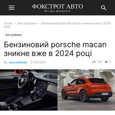
ФОКСТРОТ АВТО
Все про автомобілі
Home
Без рубрики
Бензиновий porsche macan зникне вже в 2024
році
Без рубрики
Бензиновий porsche macan
зникне вже в 2024 році
162
0
By
maxwelhelp
-
21.09.2021