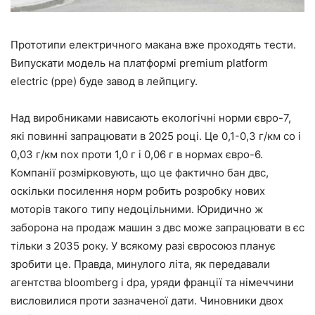
Прототипи електричного макана вже проходять тести.
Випускати модель на платформі premium platform
electric (ppe) буде завод в лейпцигу.
Над виробниками нависають екологічні норми євро-7,
які повинні запрацювати в 2025 році. Це 0,1-0,3 г/км co і
0,03 г/км nox проти 1,0 г і 0,06 г в нормах євро-6.
Компанії розмірковують, що це фактично бан двс,
оскільки посилення норм робить розробку нових
моторів такого типу недоцільними. Юридично ж
заборона на продаж машин з двс може запрацювати в єс
тільки з 2035 року. У всякому разі євросоюз планує
зробити це. Правда, минулого літа, як передавали
агентства bloomberg і dpa, уряди франції та німеччини
висловилися проти зазначеної дати. Чиновники двох