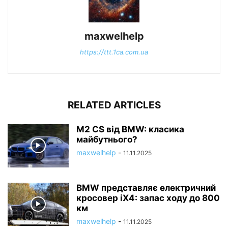
maxwelhelp
https://ttt.1ca.com.ua
RELATED ARTICLES
M2 CS від BMW: класика
майбутнього?
maxwelhelp
-
11.11.2025
BMW представляє електричний
кросовер iX4: запас ходу до 800
км
maxwelhelp
-
11.11.2025