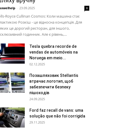
ляху вручну
xwelhelp
-
23.09.2025
0
lls-Royce Cullinan Cosmos: Коли машина стає
лактикою Розкіш - це відносна концепція. Для
яких це дорогий ресторан, для іншого,
склюзивний годинник. Але є рівень,...
Tesla quebra recorde de
vendas de automóveis na
Noruega em meio...
02.12.2025
Позашляховик Stellantis
втрачає логотип, щоб
забезпечити безпеку
пішоходів
24.09.2025
Ford faz recall de vans: uma
solução que não foi corrigida
29.11.2025