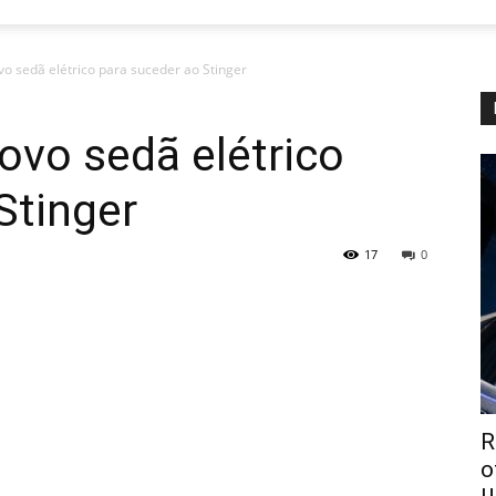
vo sedã elétrico para suceder ao Stinger
ovo sedã elétrico
Stinger
17
0
R
о