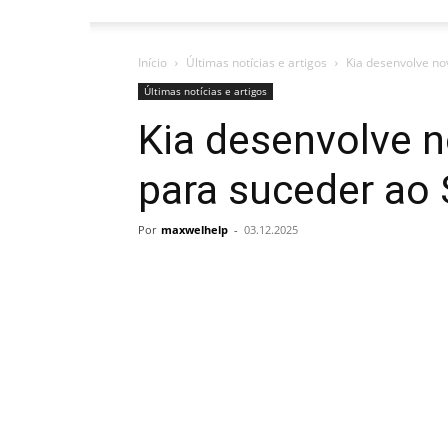
Início
Últimas notícias e artigos
Kia desenvolve no
Últimas notícias e artigos
Kia desenvolve n
para suceder ao 
Por
maxwelhelp
-
03.12.2025