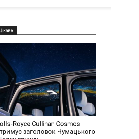
Цікаве
olls-Royce Cullinan Cosmos
тримує заголовок Чумацького