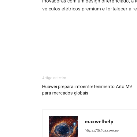
inovadoras com um design diferenciado, a 
veículos elétricos premium e fortalecer a r
Artigo anterior
Huawei prepara infoentretenimento Aito M9
para mercados globais
maxwelhelp
https://ttt.1ca.com.ua