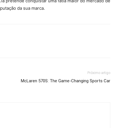
Kia pretende conquistar uma fatia maior do mercado de
eputação da sua marca.
Próximo artigo
McLaren 570S: The Game-Changing Sports Car