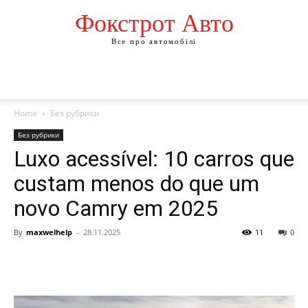
Фокстрот Авто
Все про автомобілі
Home
Без рубрики
Без рубрики
Luxo acessível: 10 carros que
custam menos do que um
novo Camry em 2025
By
maxwelhelp
-
28.11.2025
11
0