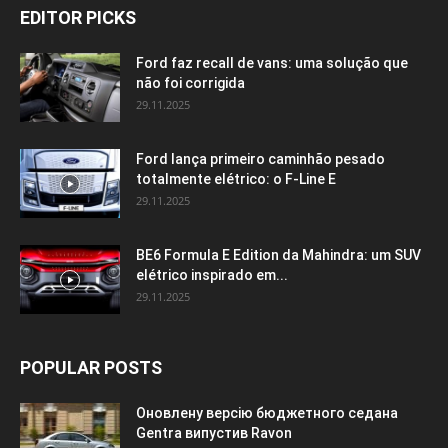
EDITOR PICKS
Ford faz recall de vans: uma solução que
não foi corrigida
29.11.2025
Ford lança primeiro caminhão pesado
totalmente elétrico: o F-Line E
29.11.2025
BE6 Formula E Edition da Mahindra: um SUV
elétrico inspirado em...
29.11.2025
POPULAR POSTS
Оновлену версію бюджетного седана
Gentra випустив Ravon