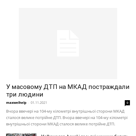
У масовому ДТП на МКАД постраждали
три людини
maxwelhelp
-
01.11.2021
0
Вчора ввечері на 104-му кілометрі внутрішньої сторони МКАД
сталося велике потрійне ДТП. Вчора ввечері на 104-му кілометрі
внутрішньої сторони МКАД сталося велике потрійне ДТП.