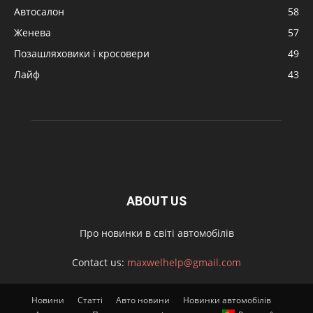
Автосалон
58
Женева
57
Позашляховики і кросовери
49
Лайф
43
ABOUT US
Про новинки в світі автомобілів
Contact us:
maxwelhelp@gmail.com
Новини
Статті
Авто новини
Новинки автомобілів