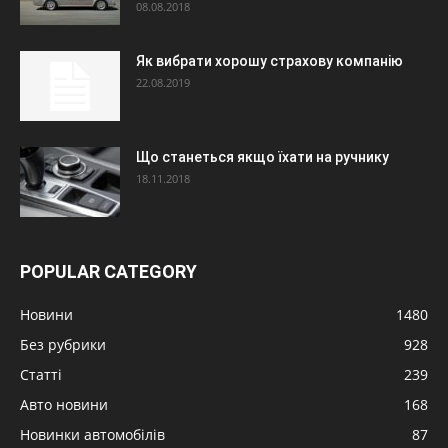
08.08.2018
Як вибрати хорошу страхову компанію
22.08.2019
Що станеться якщо їхати на ручнику
18.11.2018
POPULAR CATEGORY
Новини
1480
Без рубрики
928
Статті
239
Авто новини
168
Новинки автомобілів
87