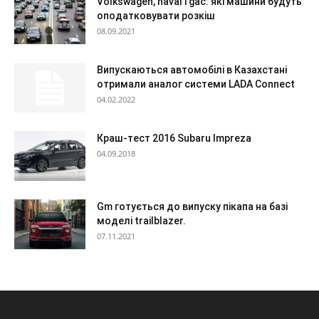
Volkswagen, haval і gac: які машини будуть
оподатковувати розкіш
08.09.2021
Випускаються автомобілі в Казахстані
отримали аналог системи LADA Connect
04.02.2022
Краш-тест 2016 Subaru Impreza
04.09.2018
Gm готується до випуску пікапа на базі
моделі trailblazer.
07.11.2021