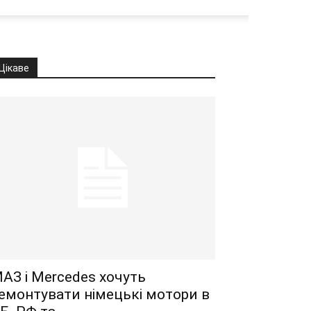
Цікаве
АЗ і Mercedes хочуть
емонтувати німецькі мотори в