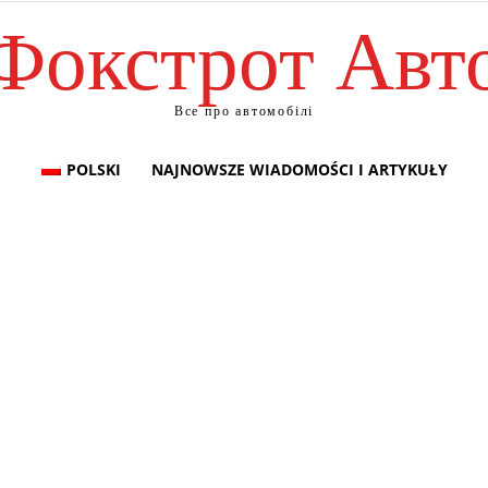
Фокстрот Авт
Все про автомобілі
POLSKI
NAJNOWSZE WIADOMOŚCI I ARTYKUŁY