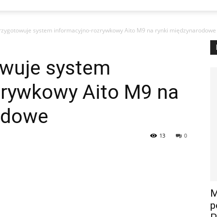
zygotowuje system informacyjno-rozrywkowy Aito M9 na rynki międzynarodowe
owuje system
zrywkowy Aito M9 na
odowe
13
0
М
р