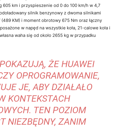
 605 km i przyspieszenie od 0 do 100 km/h w 4,7
rbodoładowany silnik benzynowy z dwoma silnikami
 (489 KM) i moment obrotowy 675 Nm oraz łączny
posażone w napęd na wszystkie koła, 21-calowe koła i
 własna waha się od około 2655 kg w przypadku
POKAZUJĄ, ŻE HUAWEI
ACZY OPROGRAMOWANIE,
JE JE, ABY DZIAŁAŁO
 W KONTEKSTACH
OWYCH. TEN POZIOM
T NIEZBĘDNY, ZANIM