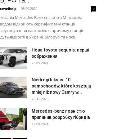
Б, РФ та...
xwelhelp
-
05.09.2021
0
мпанія Mercedes-Benz спільно з Мінським
водом відкриють сертифіковані станції
слуговування вантажівок, причому станції
дуть відкриті в Україні, Білорусі та Росії.
Нова toyota sequoia: перші
зображення
23.09.2021
Niedrogi luksus: 10
samochodów, które kosztują
mniej niż nowy Camry w...
28.11.2025
Mercedes-benz повністю
припинив розробку гібридів
12.09.2021