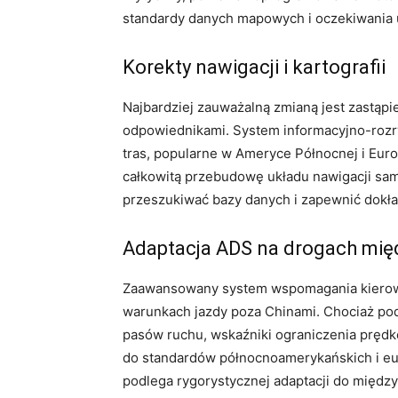
standardy danych mapowych i oczekiwania u
Korekty nawigacji i kartografii
Najbardziej zauważalną zmianą jest zastą
odpowiednikami. System informacyjno-rozry
tras, popularne w Ameryce Północnej i Euro
całkowitą przebudowę układu nawigacji sam
przeszukiwać bazy danych i zapewnić dokł
Adaptacja ADS na drogach mi
Zaawansowany system wspomagania kierowc
warunkach jazdy poza Chinami. Chociaż po
pasów ruchu, wskaźniki ograniczenia pręd
do standardów północnoamerykańskich i eu
podlega rygorystycznej adaptacji do międz