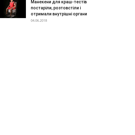
Манекени для краш-тестів
постаріли, розтовстіли і
отримали внутрішні органи
04.06.2018