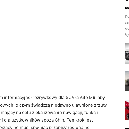
Р
ma
Ко
за
об
бу
 informacyjno-rozrywkowy dla SUV-a Aito M9, aby
wych, o czym świadczą niedawno ujawnione zrzuty
mający na celu zlokalizowanie nawigacji, funkcji
i dla użytkowników spoza Chin. Ten krok jest
zacyjne musi spełniać przepisy regionalne,