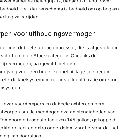
oewel esthetiek belangrijk is, benadrukt Land Rover
s bedoeld. Het kleurenschema is bedoeld om op te gaan
rtuig zal strijden.
rpen voor uithoudingsvermogen
otor met dubbele turbocompressor, die is afgesteld om
chriften in de Stock-categorie. Ondanks de
lijk vermogen, aangevuld met een
drijving voor een hoger koppel bij lage snelheden.
beterde koelsystemen, robuuste luchtfiltratie om zand
remsysteem.
oil-over voordempers en dubbele achterdempers,
, ontworpen om de meedogenloze omstandigheden van
 Een enorme brandstoftank van 145 gallon, gekoppeld
rkte rolkooi en extra onderdelen, zorgt ervoor dat het
ning kan doorstaan.