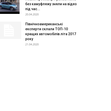
без камуфляжу зняли на відео
під час...
20.04.2020
Північноамериканські
експерти склали ТОП-10
кращих автомобілів літа 2017
року
21.04.2020