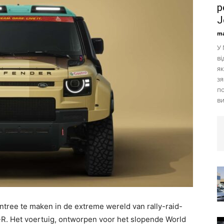
р
J
ma
У 
в
як
зя
по
ви
ntree te maken in de extreme wereld van rally-raid-
R. Het voertuig, ontworpen voor het slopende World