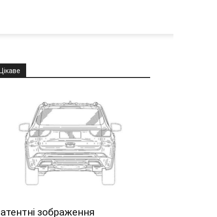
Цікаве
атентні зображення