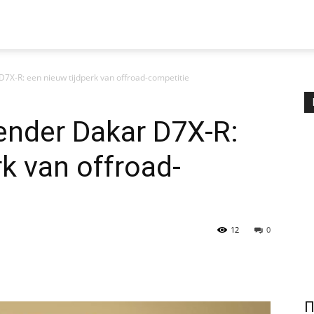
7X-R: een nieuw tijdperk van offroad-competitie
ender Dakar D7X-R:
rk van offroad-
12
0
П