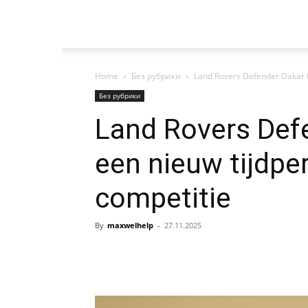
Home
Без рубрики
Land Rovers Defender Dakar D
Без рубрики
Land Rovers Def
een nieuw tijdpe
competitie
By
maxwelhelp
-
27.11.2025