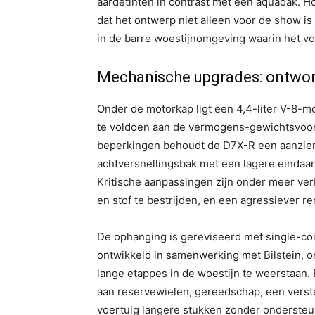
aardetinten in contrast met een aquadak. H
dat het ontwerp niet alleen voor de show i
in de barre woestijnomgeving waarin het voe
Mechanische upgrades: ontwo
Onder de motorkap ligt een 4,4-liter V-8-m
te voldoen aan de vermogens-gewichtsvoors
beperkingen behoudt de D7X-R een aanzien
achtversnellingsbak met een lagere eindaan
Kritische aanpassingen zijn onder meer ver
en stof te bestrijden, en een agressiever 
De ophanging is gereviseerd met single-c
ontwikkeld in samenwerking met Bilstein
lange etappes in de woestijn te weerstaan.
aan reservewielen, gereedschap, een verste
voertuig langere stukken zonder ondersteu