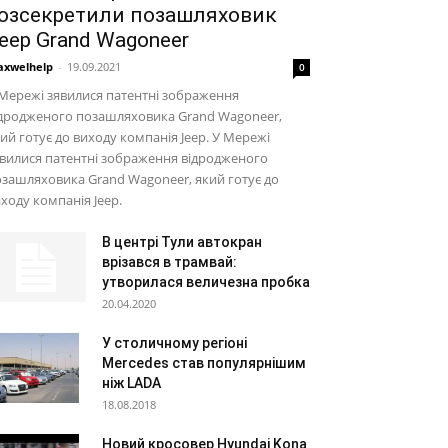
озсекретили позашляховик
eep Grand Wagoneer
xwelhelp
-
19.09.2021
0
Мережі зявилися патентні зображення
ідродженого позашляховика Grand Wagoneer,
ий готує до виходу компанія Jeep. У Мережі
вилися патентні зображення відродженого
зашляховика Grand Wagoneer, який готує до
ходу компанія Jeep.
В центрі Тули автокран
врізався в трамвай:
утворилася величезна пробка
20.04.2020
У столичному регіоні
Mercedes став популярнішим
ніж LADA
18.08.2018
Новий кросовер Hyundai Kona