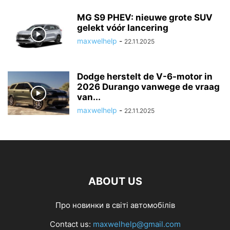
MG S9 PHEV: nieuwe grote SUV
gelekt vóór lancering
maxwelhelp
-
22.11.2025
Dodge herstelt de V-6-motor in
2026 Durango vanwege de vraag
van...
maxwelhelp
-
22.11.2025
ABOUT US
Про новинки в світі автомобілів
Contact us:
maxwelhelp@gmail.com