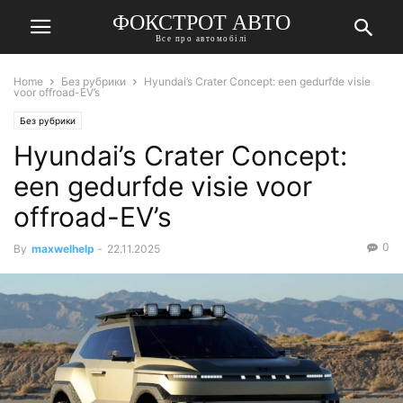
ФОКСТРОТ АВТО
Все про автомобілі
Home
Без рубрики
Hyundai’s Crater Concept: een gedurfde visie
voor offroad-EV’s
Без рубрики
Hyundai’s Crater Concept:
een gedurfde visie voor
offroad-EV’s
0
By
maxwelhelp
-
22.11.2025