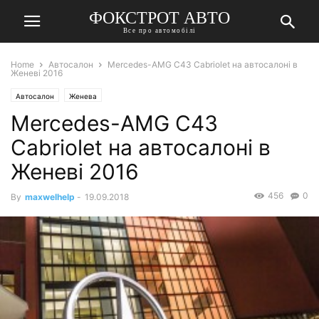
ФОКСТРОТ АВТО
Все про автомобілі
Home
Автосалон
Mercedes-AMG C43 Cabriolet на автосалоні в
Женеві 2016
Автосалон
Женева
Mercedes-AMG C43
Cabriolet на автосалоні в
Женеві 2016
456
0
By
maxwelhelp
-
19.09.2018