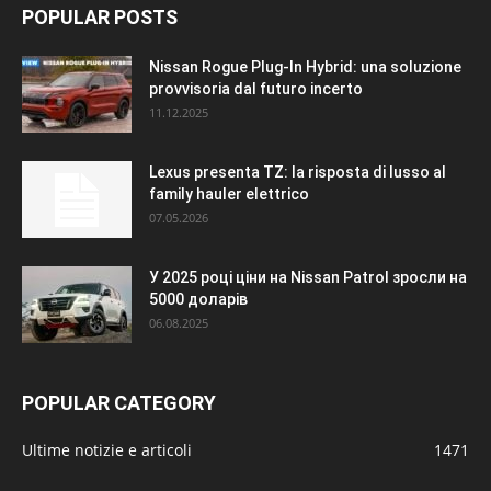
POPULAR POSTS
Nissan Rogue Plug-In Hybrid: una soluzione
provvisoria dal futuro incerto
11.12.2025
Lexus presenta TZ: la risposta di lusso al
family hauler elettrico
07.05.2026
У 2025 році ціни на Nissan Patrol зросли на
5000 доларів
06.08.2025
POPULAR CATEGORY
Ultime notizie e articoli
1471