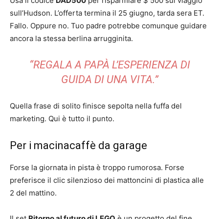
Usa il codice
DAD500
per risparmiare $ 500 sul viaggio
sull’Hudson. L’offerta termina il 25 giugno, tarda sera ET.
Fallo. Oppure no. Tuo padre potrebbe comunque guidare
ancora la stessa berlina arrugginita.
“REGALA A PAPÀ L’ESPERIENZA DI
GUIDA DI UNA VITA.”
Quella frase di solito finisce sepolta nella fuffa del
marketing. Qui è tutto il punto.
Per i macinacaffè da garage
Forse la giornata in pista è troppo rumorosa. Forse
preferisce il clic silenzioso dei mattoncini di plastica alle
2 del mattino.
Il set
Ritorno al futuro di LEGO
è un progetto del fine