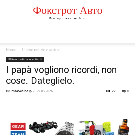
Фокстрот Авто
Все про автомобілі
Home
Ultime notizie e articoli
Ultime notizie e articoli
I papà vogliono ricordi, non
cose. Dateglielo.
By
maxwelhelp
-
29.05.2026
22
0