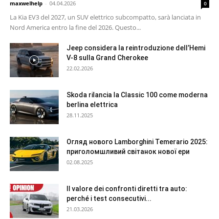
maxwelhelp
-
04.04.2026
0
La Kia EV3 del 2027, un SUV elettrico subcompatto, sarà lanciata in
Nord America entro la fine del 2026. Questo...
Jeep considera la reintroduzione dell’Hemi
V-8 sulla Grand Cherokee
22.02.2026
Skoda rilancia la Classic 100 come moderna
berlina elettrica
28.11.2025
Огляд нового Lamborghini Temerario 2025:
приголомшливий світанок нової ери
02.08.2025
Il valore dei confronti diretti tra auto:
perché i test consecutivi...
21.03.2026