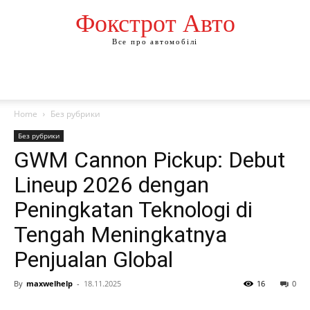
Фокстрот Авто
Все про автомобілі
Home
Без рубрики
Без рубрики
GWM Cannon Pickup: Debut
Lineup 2026 dengan
Peningkatan Teknologi di
Tengah Meningkatnya
Penjualan Global
By
maxwelhelp
-
18.11.2025
16
0