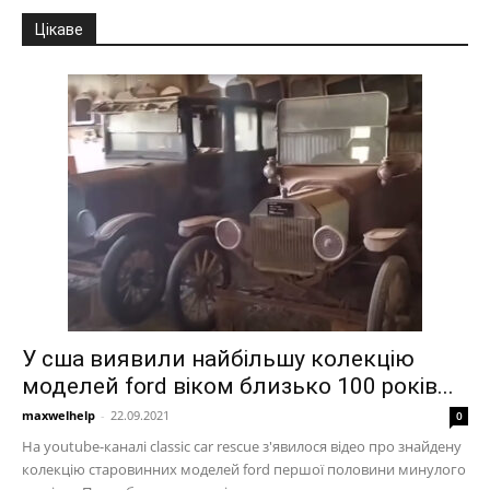
Цікаве
У сша виявили найбільшу колекцію
моделей ford віком близько 100 років...
maxwelhelp
-
22.09.2021
0
На youtube-каналі classic car rescue з'явилося відео про знайдену
колекцію старовинних моделей ford першої половини минулого