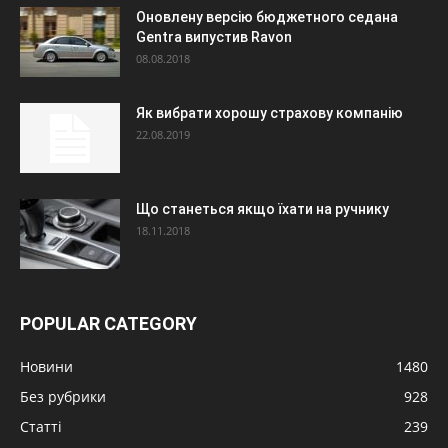
Оновлену версію бюджетного седана
Gentra випустив Ravon
08.08.2018
Як вибрати хорошу страхову компанію
22.08.2019
Що станеться якщо їхати на ручнику
18.11.2018
POPULAR CATEGORY
Новини
1480
Без рубрики
928
Статті
239