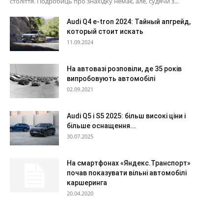
століття. Подробиць про знахідку немає, але, судячи з...
Audi Q4 e-tron 2024: Тайный апгрейд,
который стоит искать
11.09.2024
На автовазі розповіли, де 35 років
випробовують автомобілі
02.09.2021
Audi Q5 і S5 2025: більш високі ціни і
більше оснащення...
30.07.2025
На смартфонах «Яндекс.Транспорт»
почав показувати вільні автомобілі
каршеринга
20.04.2020