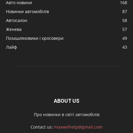
Авто новини
168
Новинки автомобілів
87
Автосалон
58
Женева
57
Позашляховики і кросовери
49
Лайф
43
ABOUT US
Про новинки в світі автомобілів
Contact us:
maxwelhelp@gmail.com