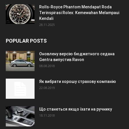
Rolls-Royce Phantom Mendapat Roda
Terinspirasi Rolex: Kemewahan Melampaui
Kendali
28.11.2025
POPULAR POSTS
Оновлену версію бюджетного седана
Gentra випустив Ravon
08.08.2018
Як вибрати хорошу страхову компанію
22.08.2019
Що станеться якщо їхати на ручнику
18.11.2018