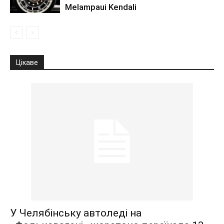
Melampaui Kendali
Цікаве
У Челябінську автоледі на