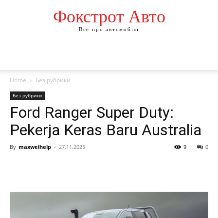
Фокстрот Авто
Все про автомобілі
Home
Без рубрики
Без рубрики
Ford Ranger Super Duty:
Pekerja Keras Baru Australia
By
maxwelhelp
-
27.11.2025
9
0