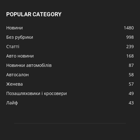
POPULAR CATEGORY
Новини
1480
Без рубрики
998
Статті
239
Авто новини
168
Новинки автомобілів
87
Автосалон
58
Женева
57
Позашляховики і кросовери
49
Лайф
43