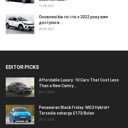
15.09.2021
Оновлені kia rio і rio x 2022 року вже
доступні в...
28.09.2021
EDITOR PICKS
Affordable Luxury: 10 Cars That Cost Less
Than a New Camry...
28.11.2025
Penawaran Black Friday: MG3 Hybrid+
Tersedia seharga £173/Bulan
28.11.2025