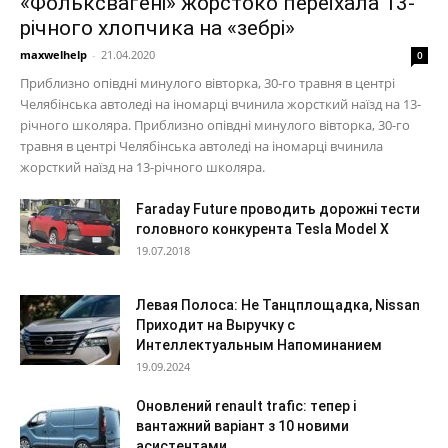
«Фольксвагені» жорстоко переїхала 13-
річного хлопчика на «зебрі»
maxwelhelp
-
21.04.2020
0
Приблизно опівдні минулого вівторка, 30-го травня в центрі
Челябінська автоледі на іномарці вчинила жорсткий наїзд на 13-
річного школяра. Приблизно опівдні минулого вівторка, 30-го
травня в центрі Челябінська автоледі на іномарці вчинила
жорсткий наїзд на 13-річного школяра.
Faraday Future проводить дорожні тести
головного конкурента Tesla Model X
19.07.2018
Левая Полоса: Не Танцплощадка, Nissan
Приходит на Выручку с
Интеллектуальным Напоминанием
19.09.2024
Оновлений renault trafic: тепер і
вантажний варіант з 10 новими
асистентами...