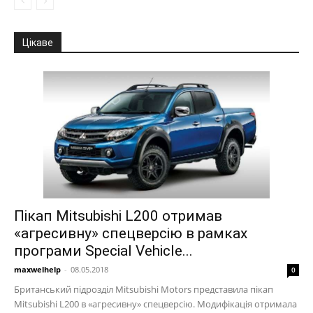
Цікаве
Пікап Mitsubishi L200 отримав
«агресивну» спецверсію в рамках
програми Special Vehicle...
maxwelhelp
-
08.05.2018
0
Британський підрозділ Mitsubishi Motors представила пікап
Mitsubishi L200 в «агресивну» спецверсію. Модифікація отримала