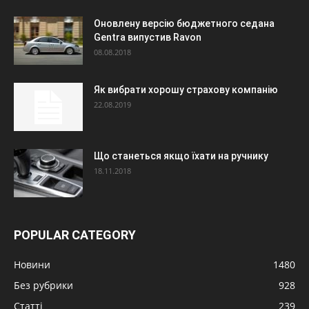
Оновлену версію бюджетного седана
Gentra випустив Ravon
08.08.2018
Як вибрати хорошу страхову компанію
22.08.2019
Що станеться якщо їхати на ручнику
18.11.2018
POPULAR CATEGORY
Новини
1480
Без рубрики
928
Статті
239