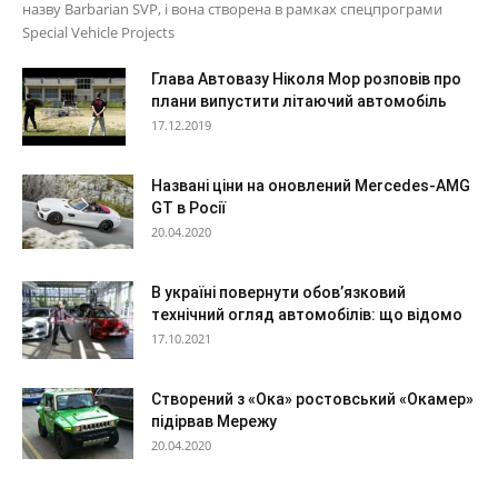
назву Barbarian SVP, і вона створена в рамках спецпрограми
Special Vehicle Projects
Глава Автовазу Ніколя Мор розповів про
плани випустити літаючий автомобіль
17.12.2019
Названі ціни на оновлений Mercedes-AMG
GT в Росії
20.04.2020
В україні повернути обов’язковий
технічний огляд автомобілів: що відомо
17.10.2021
Створений з «Ока» ростовський «Окамер»
підірвав Мережу
20.04.2020