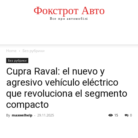
Фокстрот Авто
Все про автомобілі
Home
Без рубрики
Без рубрики
Cupra Raval: el nuevo y
agresivo vehículo eléctrico
que revoluciona el segmento
compacto
By
maxwelhelp
-
29.11.2025
15
0