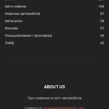
Авто новини
168
Новинки автомобілів
87
Автосалон
58
Женева
57
Позашляховики і кросовери
49
Лайф
43
ABOUT US
Про новинки в світі автомобілів
Contact us:
maxwelhelp@gmail.com