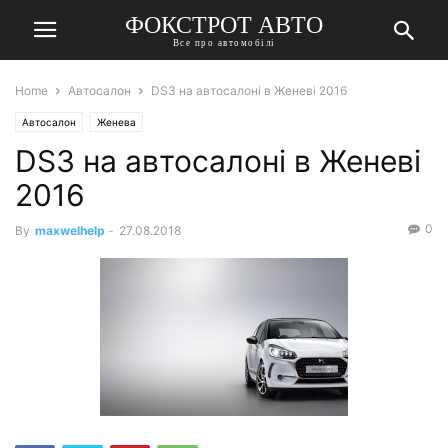
ФОКСТРОТ АВТО
Все про автомобілі
Home
Автосалон
DS3 на автосалоні в Женеві 2016
Автосалон
Женева
DS3 на автосалоні в Женеві
2016
0
By
maxwelhelp
-
27.08.2018