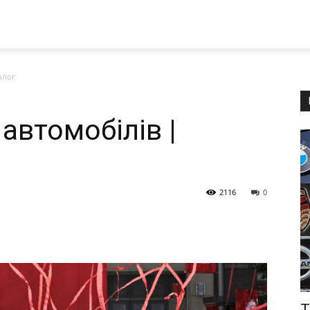
алог
автомобілів |
2116
0
Т