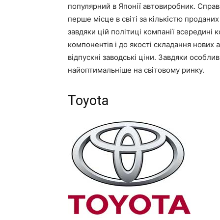
популярний в Японії автовиробник. Справа
перше місце в світі за кількістю продани
завдяки цій політиці компанії всередині 
компонентів і до якості складання нових а
відпускні заводські ціни. Завдяки особли
найоптимальніше на світовому ринку.
Toyota