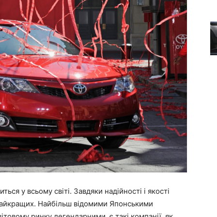
ться у всьому світі. Завдяки надійності і якості
 найкращих. Найбільш відомими Японськими
ітовому ринку легендарними, є такі компанії, як