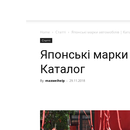
Home
Статті
Японські марки автомобілів | Кат
Статті
Японські марки 
Каталог
By
maxwelhelp
-
29.11.2018