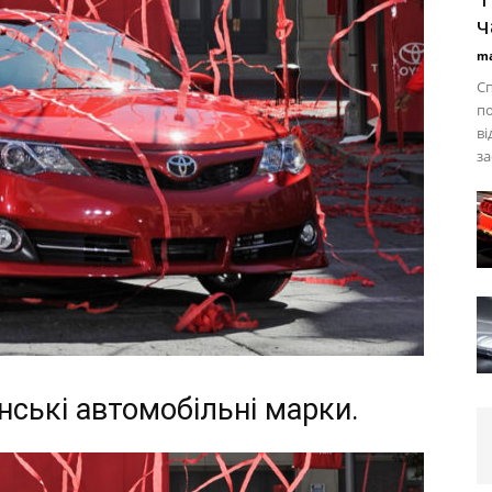
ч
ma
Сп
по
ві
за
нські автомобільні марки.