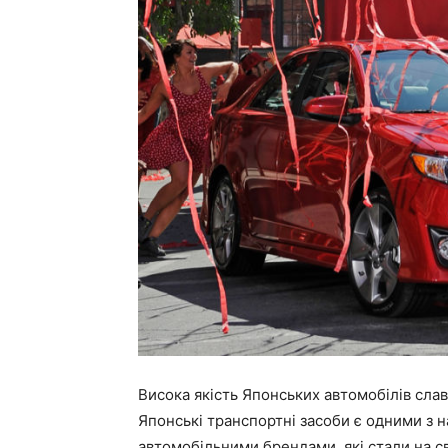
Висока якість Японських автомобілів слави
Японські транспортні засоби є одними з
автомобільними брендами, які стали на св