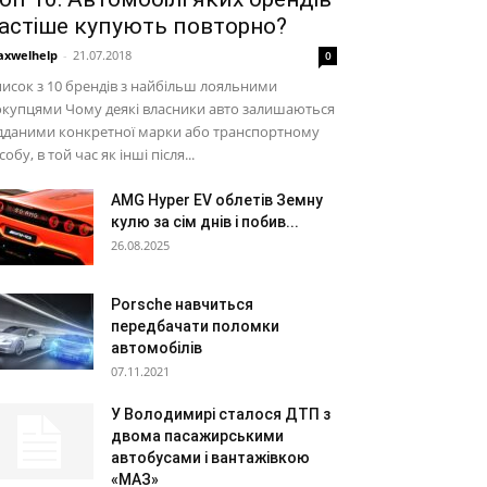
астіше купують повторно?
xwelhelp
-
21.07.2018
0
исок з 10 брендів з найбільш лояльними
купцями Чому деякі власники авто залишаються
дданими конкретної марки або транспортному
собу, в той час як інші після...
AMG Hyper EV облетів Земну
кулю за сім днів і побив...
26.08.2025
Porsche навчиться
передбачати поломки
автомобілів
07.11.2021
У Володимирі сталося ДТП з
двома пасажирськими
автобусами і вантажівкою
«МАЗ»