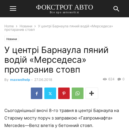
ФОКСТРОТ АВТО
Все про автомобілі
Home
Новини
У центрі Барнаула пяний водій «Мерседеса»
протаранив стовп
Новини
У центрі Барнаула пяний
водій «Мерседеса»
протаранив стовп
624
0
By
maxwelhelp
-
27.06.2018
Сьогоднішньої вночі 8-го травня в центрі Барнаула на
Старому мосту поруч з заправкою «Газпромнафта»
Mercedes
—
Benz
влетів у бетонний стовп.