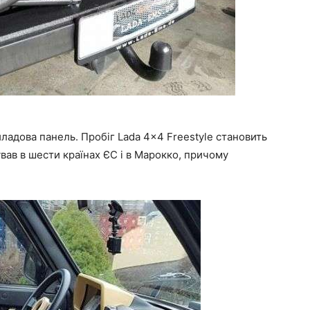
риладова панель. Пробіг Lada 4×4 Freestyle становить
ував в шести країнах ЄС і в Марокко, причому