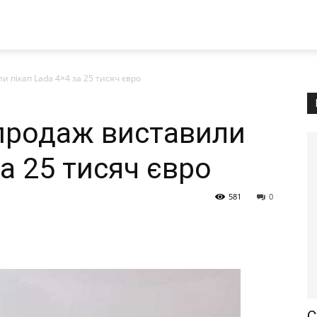
и пікап Lada 4×4 за 25 тисяч євро
 продаж виставили
за 25 тисяч євро
581
0
С