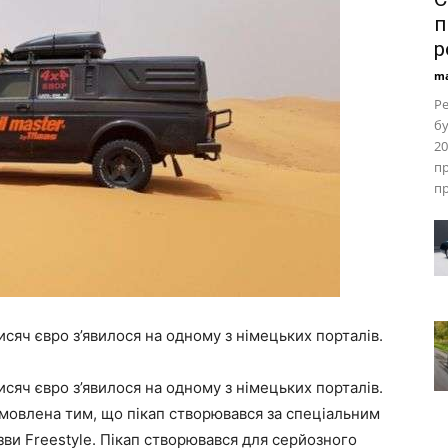
п
р
ma
Ре
бу
20
пр
пр
сяч євро з’явилося на одному з німецьких порталів.
сяч євро з’явилося на одному з німецьких порталів.
умовлена тим, що пікап створювався за спеціальним
зви Freestyle. Пікап створювався для серйозного