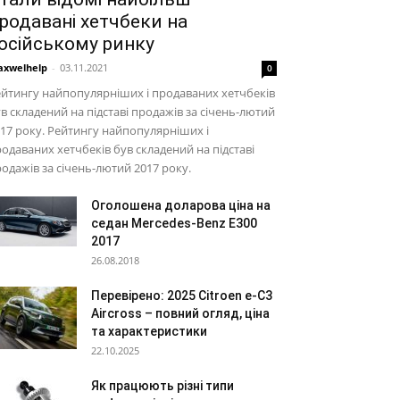
родавані хетчбеки на
осійському ринку
xwelhelp
-
03.11.2021
0
йтингу найпопулярніших і продаваних хетчбеків
в складений на підставі продажів за січень-лютий
17 року. Рейтингу найпопулярніших і
одаваних хетчбеків був складений на підставі
одажів за січень-лютий 2017 року.
Оголошена доларова ціна на
седан Mercedes-Benz E300
2017
26.08.2018
Перевірено: 2025 Citroen e-C3
Aircross – повний огляд, ціна
та характеристики
22.10.2025
Як працюють різні типи