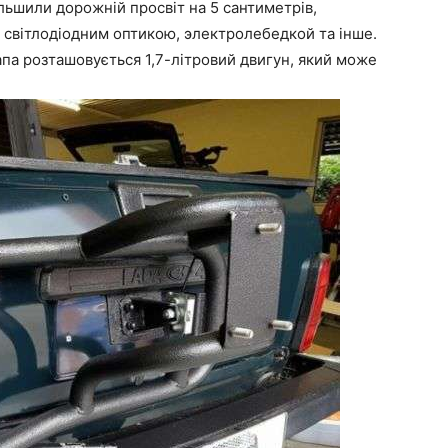
льшили дорожній просвіт на 5 сантиметрів,
 світлодіодним оптикою, электролебедкой та інше.
апа розташовується 1,7-літровий двигун, який може