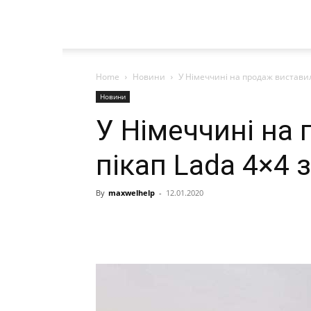
Home
Новини
У Німеччині на продаж виставил
Новини
У Німеччині на
пікап Lada 4×4 
By
maxwelhelp
-
12.01.2020