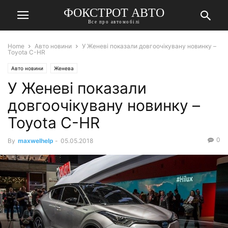
ФОКСТРОТ АВТО
Все про автомобілі
Home
Авто новини
У Женеві показали довгоочікувану новинку –
Toyota C-HR
Авто новини
Женева
У Женеві показали
довгоочікувану новинку –
Toyota C-HR
0
By
maxwelhelp
-
05.05.2018