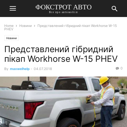
ФОКСТРОТ АВТО
Все про автомобілі
Home
Новини
Представлений гібридний пікап Workhorse W-15
PHEV
Новини
Представлений гібридний
пікап Workhorse W-15 PHEV
0
By
maxwelhelp
-
04.07.2018