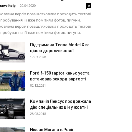
xwelhelp
-
20.04.2020
0
овлена версія позашляховика проходить тестові
пробування і її вже помітили фотошпигуни.
овлена версія позашляховика проходить тестові
пробування і її вже помітили фотошпигуни.
Підтримана Тесла Model X за
ціною дорожче нової
17.03.2020
Ford f-150 raptor каньє уеста
встановив рекорд вартості
02.12.2021
Компанія Лексус продовжила
дію спеціальних цін у жовтні
28.08.2018
Nissan Murano в Росії