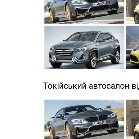
Токійський автосалон ві