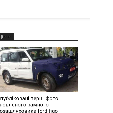
Цікаве
публіковані перші фото
новленого рамного
озашляховика ford figo