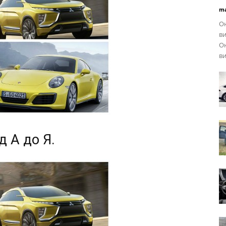
ma
Он
ви
Он
ви
д А до Я.