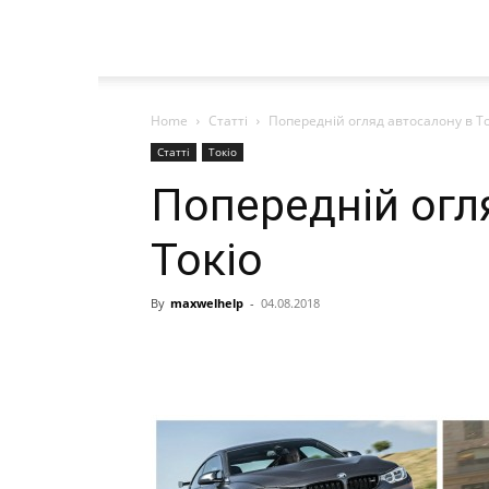
Home
Статті
Попередній огляд автосалону в То
Статті
Токіо
Попередній огл
Токіо
By
maxwelhelp
-
04.08.2018