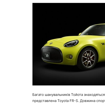
Багато шанувальників Тойота знаходяться 
представлена Toyota FR-S. Довжина спор