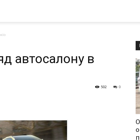
кіо
яд автосалону в
502
0
О
о
п