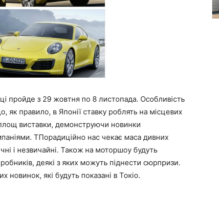
ці пройде з 29 жовтня по 8 листопада. Особливість
, як правило, в Японії ставку роблять на місцевих
у площ виставки, демонструючи новинки
мпаніями. ТПорадиційно нас чекає маса дивних
ичні і незвичайні. Також на моторшоу будуть
робників, деякі з яких можуть піднести сюрпризи.
 новинок, які будуть показані в Токіо.